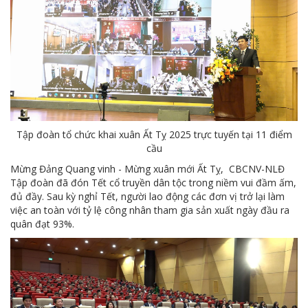
MTS -10 sự kiện nổi bật năm 2022
Bản tin số 358- Vinacomin news
COMINLUB - TỰ HÀO CHẶNG ĐƯỜNG 25 NĂM
MTS - Gặp mặt cán bộ ngành than vùng Cẩm Phả
Công ty CP Vật tư TKV quyết liệt phòng chống dịch đảm bảo cung ứng vật tư
Tập đoàn tổ chức khai xuân Ất Tỵ 2025 trực tuyến tại 11 điểm
TKV đẩy mạnh lộ trình tái cơ cấu
cầu
MTS - GIỚI THIỆU SẢN PHẨM COMINLUB HFS
Mừng Đảng Quang vinh - Mừng xuân mới Ất Tỵ, CBCNV-NLĐ
Tập đoàn đã đón Tết cổ truyền dân tộc trong niềm vui đầm ấm,
MTS - ĐẢM BẢO CHẤT LƯỢNG VẬT TƯ NGÀNH MỎ
đủ đầy. Sau kỳ nghỉ Tết, người lao động các đơn vị trở lại làm
việc an toàn với tỷ lệ công nhân tham gia sản xuất ngày đầu ra
MTS: 60 NĂM TIÊN PHONG KIẾN TẠO GIÁ TRỊ BỀN VỮNG
quân đạt 93%.
Video quy trình Bỏ phiếu Bầu cử sắp tới
MTS: KHÁNH THÀNH CỬA HÀNG XĂNG DẦU CẨM PHẢ
MTS: 5 NĂM - TỪ ĐẠI HỘI ĐẾN ĐẠI HỘI