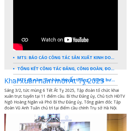
MTS: BÁO CÁO CÔNG TÁC SẢN XUẤT KINH DOANH 2025
TỔNG KẾT CÔNG TÁC ĐẢNG, CÔNG ĐOÀN, ĐOÀN THANH NIÊN 2025
Khai xuân năm mới Ất Tỵ 2025
MTS 65 năm: Tự hào truyền thống - Vững bước Tương lai
Sáng 3/2, tức mùng 6 Tết Ất Tỵ 2025, Tập đoàn tổ chức khai
Dấu ấn MTS 2024
xuân trực tuyến tại 11 điểm cầu. Bí thư Đảng ủy, Chủ tịch HĐTV
TKV- Niềm tự hào của ngành năng lượng Việt Nam
Ngô Hoàng Ngân và Phó Bí thư Đảng ủy, Tổng giám đốc Tập
đoàn Vũ Anh Tuấn chủ trì tại điểm cầu chính Trụ sở Hà Nội.
Báo cáo tổng kết hoạt động SXKD năm 2023
10 sự kiện tiêu biểu năm 2023