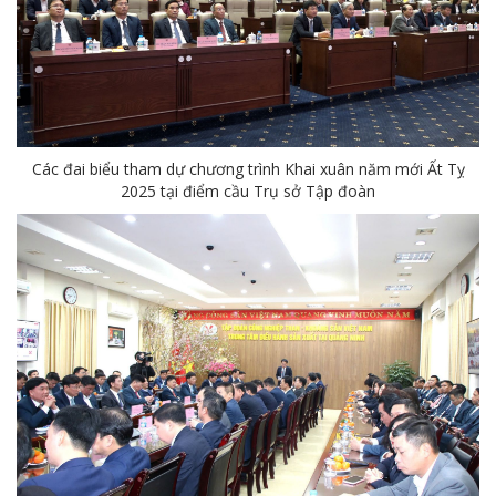
Cách phòng chống covid-19 tại nơi làm việc
Sản phẩm dầu nhờn của Công ty CP Vật tư tạo ấn tượng tốt tại Lễ tổng kết
Cominlub: Dấu ấn 20 năm 12/11 (1997-2017)
MTS: Công nghệ hiện đại - Kết nối thông minh
Các đai biểu tham dự chương trình Khai xuân năm mới Ất Tỵ
2025 tại điểm cầu Trụ sở Tập đoàn
Đồng hành vì sự phát triển lâu dài của MTS
MTS: Hưởng ứng tháng "An toàn-Vệ sinh lao động"
MTS: Sự kiện nổi bật trong tháng 3
Tuổi trẻ MTS: "Tâm sáng với việc, tận tụy với nghề" góp sức xây dựng công ty phát triển bền vững
Bình đẳng giới và các chính sách pháp luật lao động, BHXH luôn được quan tâm tại MTS
MTS tham dự Hội diễn Nghệ thuật quần chúng TKV năm 2016
COMINLUB - Thành công nhỏ vì một thông điệp lớn!
Nhà máy