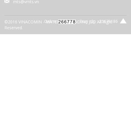
mts@vmts.vn
Online:
- Truy cập : 25679186
©2016 VINACOMIN - MATERIALS TRADING JSC. All Right
Reserved.