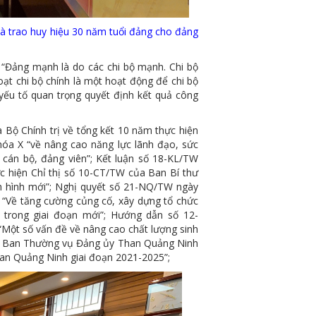
và trao huy hiệu 30 năm tuổi đảng cho đảng
Đảng mạnh là do các chi bộ mạnh. Chi bộ
ạt chi bộ chính là một hoạt động để chi bộ
yếu tố quan trọng quyết định kết quả công
 Chính trị về tổng kết 10 năm thực hiện
a X “về nâng cao năng lực lãnh đạo, sức
 cán bộ, đảng viên”; Kết luận số 18-KL/TW
c hiện Chỉ thị số 10-CT/TW của Ban Bí thư
nh hình mới”; Nghị quyết số 21-NQ/TW ngày
“Về tăng cường củng cố, xây dựng tổ chức
 trong giai đoạn mới”; Hướng dẫn số 12-
ột số vấn đề về nâng cao chất lượng sinh
ủa Ban Thường vụ Đảng ủy Than Quảng Ninh
han Quảng Ninh giai đoạn 2021-2025”;