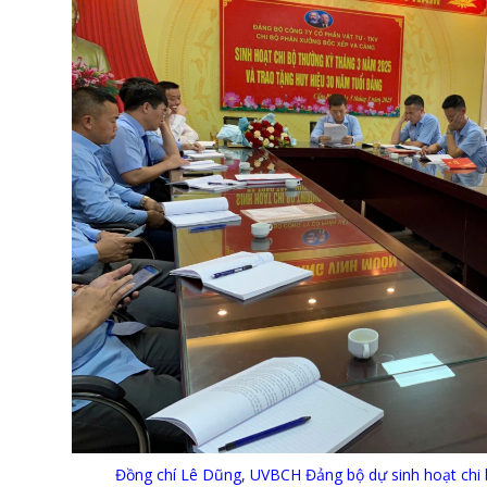
Đồng chí Lê Dũng, UVBCH Đảng bộ dự sinh hoạt chi bộ