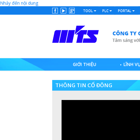
Nhảy đến nội dung
TOOL
PLC
PORTAL
GIỚI THIỆU
LĨNH V
THÔNG TIN CỔ ĐÔNG