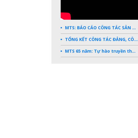
MTS: BÁO CÁO CÔNG TÁC SẢN XUẤT KINH DOANH 2025
TỔNG KẾT CÔNG TÁC ĐẢNG, CÔNG ĐOÀN, ĐOÀN THANH NIÊN 2025
MTS 65 năm: Tự hào truyền thống - Vững bước Tương lai
Dấu ấn MTS 2024
TKV- Niềm tự hào của ngành năng lượng Việt Nam
Báo cáo tổng kết hoạt động SXKD năm 2023
10 sự kiện tiêu biểu năm 2023
MTS -10 sự kiện nổi bật năm 2022
Bản tin số 358- Vinacomin news
COMINLUB - TỰ HÀO CHẶNG ĐƯỜNG 25 NĂM