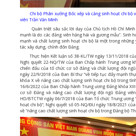
Chi bộ Phân xưởng Bốc xếp và cảng sinh hoạt chi bộ 
viên Trần Văn Minh
Quán triệt sâu sắc lời dạy của Chủ tịch Hồ Chí Minh “
mạnh là do các đảng viên hăng hái và gương mẫu”. Sinh ho
mạnh và chất lượng sinh hoạt chi bộ là một trong những 
tác xây dựng, chỉnh đốn Đảng.
Thực hiện Kết luận số 38-KL/TW ngày 13/11/2018 của Bộ
Nghị quyết 22-NQ/TW của Ban Chấp hành Trung ương khó
chiến đấu của tố chức cơ sở đảng và chất lượng đội ngũ
ngày 22/9/2018 của Ban Bí thư “về tiếp tục đẩy mạnh thự
khóa X về nâng cao chất lượng sinh hoạt chi bộ trong tì
16/6/2022 của Ban Chấp hành Trung ương Đảng khóa XIII 
cơ sở Đảng và nâng cao chất lượng đội ngũ Đảng viên
HD/BTCTW ngày 06/7/2018 của Ban Tổ chức Trung ương “M
hoạt chi bộ”; Nghị quyết số 05-NQ/ĐU ngày 18/8/2021 c
về “nâng cao chất lượng sinh hoạt chi bộ trong Đảng bộ T