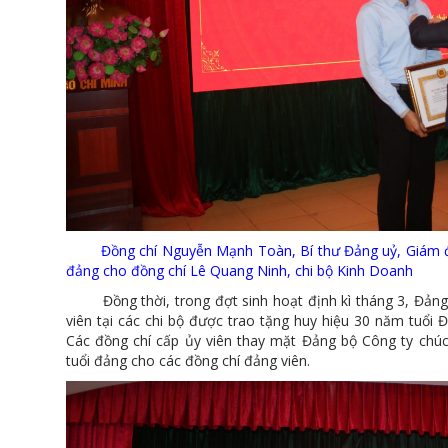
Đồng chí Nguyễn Mạnh Toàn, Bí thư Đảng uỷ, Giám đốc
đảng cho đồng chí Lê Quang Ninh, chi bộ Kinh Doanh
Đồng thời, trong đợt sinh hoạt định kì tháng 3, Đảng 
viên tại các chi bộ được trao tặng huy hiệu 30 năm tuổ
Các đồng chí cấp ủy viên thay mặt Đảng bộ Công ty chú
tuổi đảng cho các đồng chí đảng viên.