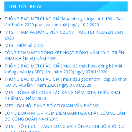
MTS -10 sự kiện nổi bật năm 2022
TIN TỨC KHÁC
Bản tin số 358- Vinacomin news
THÔNG BÁO MỜI CHÀO GIÁ( Mua phụ gia Irgacor L 190 - Basf
lần 1 năm 2020 phục vụ sản xuất) ngày 10.2.2020
COMINLUB - TỰ HÀO CHẶNG ĐƯỜNG 25 NĂM
MTS : THĂM VÀ ĐỘNG VIÊN CBCNV TRỰC TẾT NGUYÊN ĐÁN
MTS - Gặp mặt cán bộ ngành than vùng Cẩm Phả
2020
MTS - MÙA SẺ CHIA
Công ty CP Vật tư TKV quyết liệt phòng chống dịch đảm bảo cung ứng vật tư
CÔNG ĐOÀN MTS TỔNG KẾT HOẠT ĐỘNG NĂM 2019, TRIỂN
KHAI NHIỆM VỤ NĂM 2020
TKV đẩy mạnh lộ trình tái cơ cấu
THÔNG BÁO MỜI CHÀO GIÁ ( Mua 03 chất hoạt động bề mặt
MTS - GIỚI THIỆU SẢN PHẨM COMINLUB HFS
không phân ly ( SFC) lần I năm 2020) ngày 07/01/2020
THÔNG BÁO MỜI CHÀO GIÁ ( mua dầu gốc nhóm I cấp độ nhớt
MTS - ĐẢM BẢO CHẤT LƯỢNG VẬT TƯ NGÀNH MỎ
ISO VG 460 lần 1 năm 2020) ngày 07/01/2020
MTS - TỔNG KẾT CÔNG TÁC ĐẢNG NĂM 2019, TRIỂN KHAI
MTS: 60 NĂM TIÊN PHONG KIẾN TẠO GIÁ TRỊ BỀN VỮNG
NHIỆM VỤ NĂM 2020
Video quy trình Bỏ phiếu Bầu cử sắp tới
MTS - ĐẠI HỘI ĐẢNG BỘ CƠ QUAN VĂN PHÒNG
CÔNG ĐOÀN MTS – KIỂM ĐIỂM ĐÁNH GIÁ CHẤT LƯỢNG CÁN
MTS: KHÁNH THÀNH CỬA HÀNG XĂNG DẦU CẨM PHẢ
BỘ CÔNG ĐOÀN NĂM 2019
MTS – TỔ CHỨC THÀNH CÔNG ĐẠI HỘI CÁC CHI BỘ KHỐI CƠ
MTS: 5 NĂM - TỪ ĐẠI HỘI ĐẾN ĐẠI HỘI