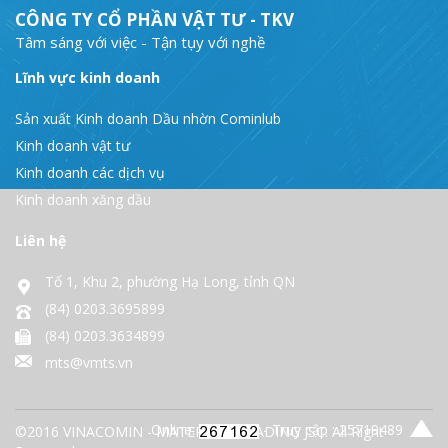
CÔNG TY CỔ PHẦN VẬT TƯ - TKV
Tâm sáng với việc - Tận tụy với nghề
Lĩnh vực kinh doanh
Sản xuất Kinh doanh Dầu nhờn Cominlub
Kinh doanh vật tư
Kinh doanh các dịch vụ
Kinh doanh xăng dầu
Liên hệ
Tổ 1, Khu 2, phường Hạ Long, tỉnh QN
(84) 0203.3695899
(84) 0203.3634899
mts@vmts.vn
Online:
- Truy cập : 25719489
©2016 VINACOMIN - MATERIALS TRADING JSC. All Right