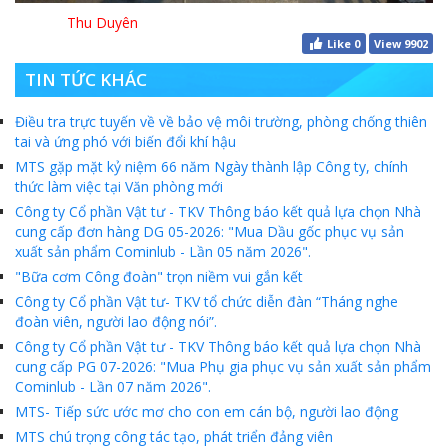
Thu Duyên
Like
0
View 9902
TIN TỨC KHÁC
Điều tra trực tuyến về về bảo vệ môi trường, phòng chống thiên
tai và ứng phó với biến đổi khí hậu
MTS gặp mặt kỷ niệm 66 năm Ngày thành lập Công ty, chính
thức làm việc tại Văn phòng mới
Công ty Cổ phần Vật tư - TKV Thông báo kết quả lựa chọn Nhà
cung cấp đơn hàng DG 05-2026: "Mua Dầu gốc phục vụ sản
xuất sản phẩm Cominlub - Lần 05 năm 2026".
"Bữa cơm Công đoàn" trọn niềm vui gắn kết
Công ty Cổ phần Vật tư- TKV tổ chức diễn đàn “Tháng nghe
đoàn viên, người lao động nói”.
Công ty Cổ phần Vật tư - TKV Thông báo kết quả lựa chọn Nhà
cung cấp PG 07-2026: "Mua Phụ gia phục vụ sản xuất sản phẩm
Cominlub - Lần 07 năm 2026".
MTS- Tiếp sức ước mơ cho con em cán bộ, người lao động
MTS chú trọng công tác tạo, phát triển đảng viên