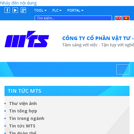
Nhảy đến nội dung
TOOL
PLC
PORTAL
English
Tiếng
Việt
Toggl
navig
TIN TỨC MTS
Thư viện ảnh
Tin tổng hợp
Tin trong ngành
Tin tức MTS
Tin đoàn thể