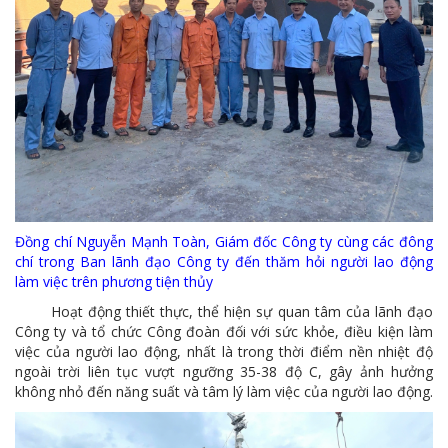
MTS - ĐẢM BẢO CHẤT LƯỢNG VẬT TƯ NGÀNH MỎ
MTS: 60 NĂM TIÊN PHONG KIẾN TẠO GIÁ TRỊ BỀN VỮNG
Video quy trình Bỏ phiếu Bầu cử sắp tới
MTS: KHÁNH THÀNH CỬA HÀNG XĂNG DẦU CẨM PHẢ
MTS: 5 NĂM - TỪ ĐẠI HỘI ĐẾN ĐẠI HỘI
Cách phòng chống covid-19 tại nơi làm việc
Đồng chí Nguyễn Mạnh Toàn, Giám đốc Công ty cùng các đông
chí trong Ban lãnh đạo Công ty đến thăm hỏi người lao động
Sản phẩm dầu nhờn của Công ty CP Vật tư tạo ấn tượng tốt tại Lễ tổng kết
làm việc trên phương tiện thủy
Cominlub: Dấu ấn 20 năm 12/11 (1997-2017)
Hoạt động thiết thực, thể hiện sự quan tâm của lãnh đạo
Công ty và tổ chức Công đoàn đối với sức khỏe, điều kiện làm
MTS: Công nghệ hiện đại - Kết nối thông minh
việc của người lao động, nhất là trong thời điểm nền nhiệt độ
ngoài trời liên tục vượt ngưỡng 35-38 độ C, gây ảnh hưởng
Đồng hành vì sự phát triển lâu dài của MTS
không nhỏ đến năng suất và tâm lý làm việc của người lao động.
MTS: Hưởng ứng tháng "An toàn-Vệ sinh lao động"