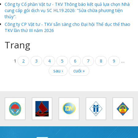
Công ty Cổ phần Vật tư - TKV Thông báo kết quả lựa chọn Nhà
cung cấp gói dịch vụ SC HL19.2026: "Sửa chữa phương tiện
thủy".
Công ty CP Vật tư - TKV sẵn sàng cho Đại hội Thể dục thể thao
TKV lần thứ III năm 2026
Trang
1
2
3
4
5
6
7
8
9
…
sau ›
cuối »