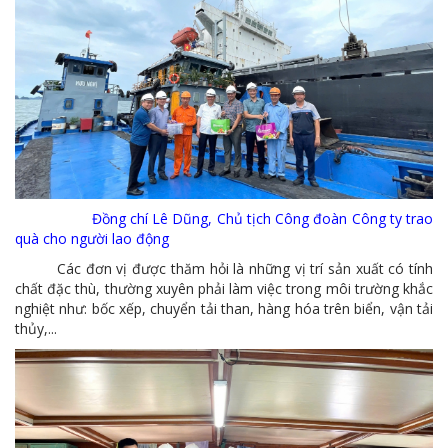
MTS: Sự kiện nổi bật trong tháng 3
Tuổi trẻ MTS: "Tâm sáng với việc, tận tụy với nghề" góp sức xây dựng công ty phát triển bền vững
Bình đẳng giới và các chính sách pháp luật lao động, BHXH luôn được quan tâm tại MTS
MTS tham dự Hội diễn Nghệ thuật quần chúng TKV năm 2016
COMINLUB - Thành công nhỏ vì một thông điệp lớn!
Nhà máy
Đồng chí Lê Dũng, Chủ tịch Công đoàn Công ty trao
quà cho người lao động
Các đơn vị được thăm hỏi là những vị trí sản xuất có tính
chất đặc thù, thường xuyên phải làm việc trong môi trường khắc
nghiệt như: bốc xếp, chuyển tải than, hàng hóa trên biển, vận tải
thủy,...