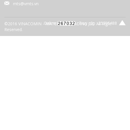
mts@vmts.vn
Online:
- Truy cập : 25705488
©2016 VINACOMIN - MATERIALS TRADING JSC. All Right
Reserved.