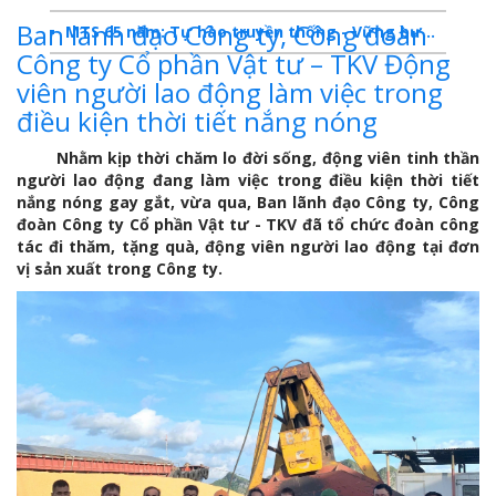
Ban lãnh đạo Công ty, Công đoàn
MTS 65 năm: Tự hào truyền thống - Vững bước Tương lai
Công ty Cổ phần Vật tư – TKV Động
Dấu ấn MTS 2024
viên người lao động làm việc trong
điều kiện thời tiết nắng nóng
TKV- Niềm tự hào của ngành năng lượng Việt Nam
Báo cáo tổng kết hoạt động SXKD năm 2023
Nhằm kịp thời chăm lo đời sống, động viên tinh thần
người lao động đang làm việc trong điều kiện thời tiết
10 sự kiện tiêu biểu năm 2023
nắng nóng gay gắt, vừa qua, Ban lãnh đạo Công ty, Công
đoàn Công ty Cổ phần Vật tư - TKV đã tổ chức đoàn công
MTS -10 sự kiện nổi bật năm 2022
tác đi thăm, tặng quà, động viên người lao động tại đơn
vị sản xuất trong Công ty.
Bản tin số 358- Vinacomin news
COMINLUB - TỰ HÀO CHẶNG ĐƯỜNG 25 NĂM
MTS - Gặp mặt cán bộ ngành than vùng Cẩm Phả
Công ty CP Vật tư TKV quyết liệt phòng chống dịch đảm bảo cung ứng vật tư
TKV đẩy mạnh lộ trình tái cơ cấu
MTS - GIỚI THIỆU SẢN PHẨM COMINLUB HFS