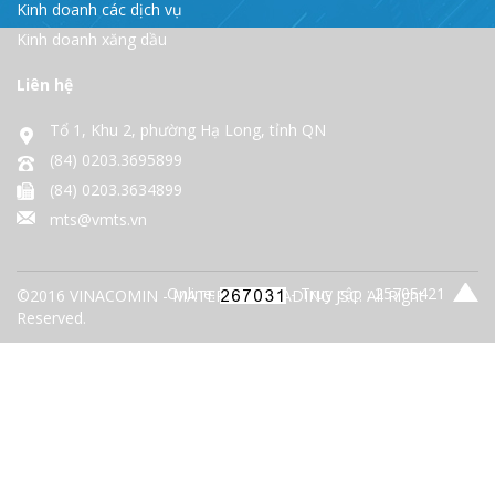
Kinh doanh các dịch vụ
Kinh doanh xăng dầu
Liên hệ
Tổ 1, Khu 2, phường Hạ Long, tỉnh QN
(84) 0203.3695899
(84) 0203.3634899
mts@vmts.vn
Online:
- Truy cập : 25705421
©2016 VINACOMIN - MATERIALS TRADING JSC. All Right
Reserved.