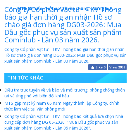
Công ty Cổ phần Vật tư - TKV Thông
MTS 65 năm: Tự hào truyền thống - Vững bước Tương lai
báo gia hạn thời gian nhận Hồ sơ
Dấu ấn MTS 2024
chào giá đơn hàng DG03-2026: Mua
Dầu gốc phục vụ sản xuất sản phẩm
TKV- Niềm tự hào của ngành năng lượng Việt Nam
Cominlub - Lần 03 năm 2026.
Báo cáo tổng kết hoạt động SXKD năm 2023
Công ty Cổ phần Vật tư - TKV Thông báo gia hạn thời gian nhận
10 sự kiện tiêu biểu năm 2023
Hồ sơ chào giá đơn hàng DG03-2026: Mua Dầu gốc phục vụ sản
xuất sản phẩm Cominlub - Lần 03 năm 2026.
MTS -10 sự kiện nổi bật năm 2022
Like
0
View 2958
Bản tin số 358- Vinacomin news
TIN TỨC KHÁC
COMINLUB - TỰ HÀO CHẶNG ĐƯỜNG 25 NĂM
Điều tra trực tuyến về về bảo vệ môi trường, phòng chống thiên
tai và ứng phó với biến đổi khí hậu
MTS - Gặp mặt cán bộ ngành than vùng Cẩm Phả
MTS gặp mặt kỷ niệm 66 năm Ngày thành lập Công ty, chính
Công ty CP Vật tư TKV quyết liệt phòng chống dịch đảm bảo cung ứng vật tư
thức làm việc tại Văn phòng mới
Công ty Cổ phần Vật tư - TKV Thông báo kết quả lựa chọn Nhà
TKV đẩy mạnh lộ trình tái cơ cấu
cung cấp đơn hàng DG 05-2026: "Mua Dầu gốc phục vụ sản
xuất sản phẩm Cominlub - Lần 05 năm 2026".
MTS - GIỚI THIỆU SẢN PHẨM COMINLUB HFS