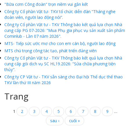
"Bữa cơm Công đoàn" trọn niềm vui gắn kết
MTS - ĐẢM BẢO CHẤT LƯỢNG VẬT TƯ NGÀNH MỎ
Công ty Cổ phần Vật tư- TKV tổ chức diễn đàn “Tháng nghe
đoàn viên, người lao động nói”.
MTS: 60 NĂM TIÊN PHONG KIẾN TẠO GIÁ TRỊ BỀN VỮNG
Công ty Cổ phần Vật tư - TKV Thông báo kết quả lựa chọn Nhà
cung cấp PG 07-2026: "Mua Phụ gia phục vụ sản xuất sản phẩm
Video quy trình Bỏ phiếu Bầu cử sắp tới
Cominlub - Lần 07 năm 2026".
MTS- Tiếp sức ước mơ cho con em cán bộ, người lao động
MTS: KHÁNH THÀNH CỬA HÀNG XĂNG DẦU CẨM PHẢ
MTS chú trọng công tác tạo, phát triển đảng viên
MTS: 5 NĂM - TỪ ĐẠI HỘI ĐẾN ĐẠI HỘI
Công ty Cổ phần Vật tư - TKV Thông báo kết quả lựa chọn Nhà
cung cấp gói dịch vụ SC HL19.2026: "Sửa chữa phương tiện
Cách phòng chống covid-19 tại nơi làm việc
thủy".
Sản phẩm dầu nhờn của Công ty CP Vật tư tạo ấn tượng tốt tại Lễ tổng kết
Công ty CP Vật tư - TKV sẵn sàng cho Đại hội Thể dục thể thao
TKV lần thứ III năm 2026
Cominlub: Dấu ấn 20 năm 12/11 (1997-2017)
Trang
MTS: Công nghệ hiện đại - Kết nối thông minh
Đồng hành vì sự phát triển lâu dài của MTS
1
2
3
4
5
6
7
8
9
…
sau ›
cuối »
MTS: Hưởng ứng tháng "An toàn-Vệ sinh lao động"