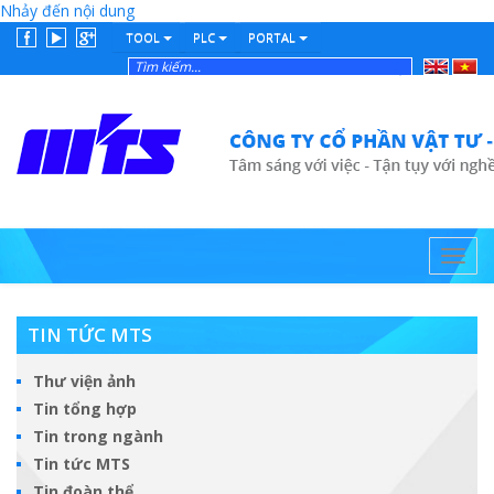
Nhảy đến nội dung
TOOL
PLC
PORTAL
English
Tiếng
Việt
Toggl
navig
TIN TỨC MTS
Thư viện ảnh
Tin tổng hợp
Tin trong ngành
Tin tức MTS
Tin đoàn thể