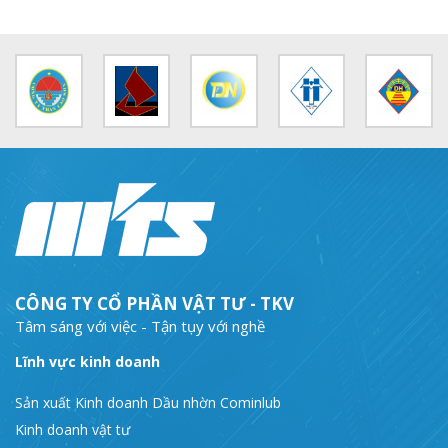
MTS: Sự kiện nổi bật trong tháng 3
Tuổi trẻ MTS: "Tâm sáng với việc, tận tụy với nghề" góp sức xây dựng công ty phát triển bền vững
Bình đẳng giới và các chính sách pháp luật lao động, BHXH luôn được quan tâm tại MTS
MTS tham dự Hội diễn Nghệ thuật quần chúng TKV năm 2016
COMINLUB - Thành công nhỏ vì một thông điệp lớn!
Nhà máy
CÔNG TY CỔ PHẦN VẬT TƯ - TKV
Tâm sáng với việc - Tận tụy với nghề
Lĩnh vực kinh doanh
Sản xuất Kinh doanh Dầu nhờn Cominlub
Kinh doanh vật tư