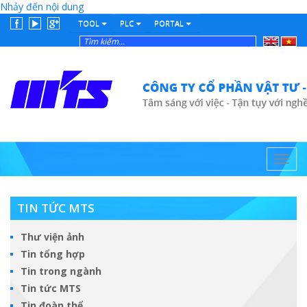
Nhảy đến nội dung
TOOL
PLC
PORTAL
English
Tiếng
Việt
Toggl
navig
TIN TỨC MTS
Thư viện ảnh
Tin tổng hợp
Tin trong ngành
Tin tức MTS
Tin đoàn thể