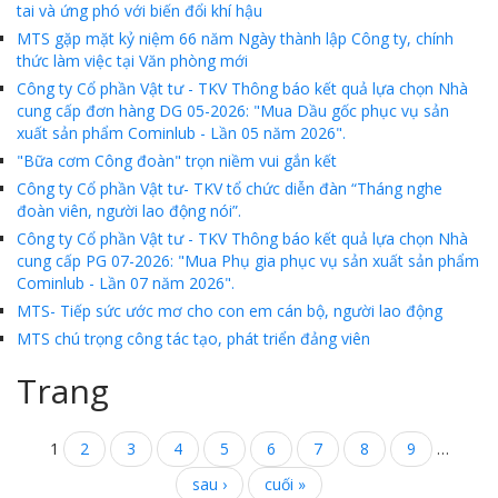
tai và ứng phó với biến đổi khí hậu
MTS gặp mặt kỷ niệm 66 năm Ngày thành lập Công ty, chính
MTS - ĐẢM BẢO CHẤT LƯỢNG VẬT TƯ NGÀNH MỎ
thức làm việc tại Văn phòng mới
MTS: 60 NĂM TIÊN PHONG KIẾN TẠO GIÁ TRỊ BỀN VỮNG
Công ty Cổ phần Vật tư - TKV Thông báo kết quả lựa chọn Nhà
cung cấp đơn hàng DG 05-2026: "Mua Dầu gốc phục vụ sản
Video quy trình Bỏ phiếu Bầu cử sắp tới
xuất sản phẩm Cominlub - Lần 05 năm 2026".
"Bữa cơm Công đoàn" trọn niềm vui gắn kết
MTS: KHÁNH THÀNH CỬA HÀNG XĂNG DẦU CẨM PHẢ
Công ty Cổ phần Vật tư- TKV tổ chức diễn đàn “Tháng nghe
MTS: 5 NĂM - TỪ ĐẠI HỘI ĐẾN ĐẠI HỘI
đoàn viên, người lao động nói”.
Công ty Cổ phần Vật tư - TKV Thông báo kết quả lựa chọn Nhà
Cách phòng chống covid-19 tại nơi làm việc
cung cấp PG 07-2026: "Mua Phụ gia phục vụ sản xuất sản phẩm
Cominlub - Lần 07 năm 2026".
Sản phẩm dầu nhờn của Công ty CP Vật tư tạo ấn tượng tốt tại Lễ tổng kết
MTS- Tiếp sức ước mơ cho con em cán bộ, người lao động
Cominlub: Dấu ấn 20 năm 12/11 (1997-2017)
MTS chú trọng công tác tạo, phát triển đảng viên
MTS: Công nghệ hiện đại - Kết nối thông minh
Trang
Đồng hành vì sự phát triển lâu dài của MTS
1
2
3
4
5
6
7
8
9
…
MTS: Hưởng ứng tháng "An toàn-Vệ sinh lao động"
sau ›
cuối »