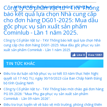
Công ty Cổ phần Vật tư - TKV Thông
MTS 65 năm: Tự hào truyền thống - Vững bước Tương lai
báo kết quả lựa chọn Nhà cung cấp
Dấu ấn MTS 2024
cho đơn hàng DG01-2025: Mua dầu
gốc phục vụ sản xuất sản phẩm
TKV- Niềm tự hào của ngành năng lượng Việt Nam
Cominlub - Lần 1 năm 2025.
Báo cáo tổng kết hoạt động SXKD năm 2023
Công ty Cổ phần Vật tư - TKV Thông báo kết quả lựa chọn Nhà
10 sự kiện tiêu biểu năm 2023
cung cấp cho đơn hàng DG01-2025: Mua dầu gốc phục vụ sản
xuất sản phẩm Cominlub - Lần 1 năm 2025.
MTS -10 sự kiện nổi bật năm 2022
Like
0
View 13051
Bản tin số 358- Vinacomin news
TIN TỨC KHÁC
COMINLUB - TỰ HÀO CHẶNG ĐƯỜNG 25 NĂM
Điều tra dư luận xã hội phục vụ sơ kết 03 năm thực hiện Nghị
quyết số 17-NQ TU, ngày 30/10/2023 của Ban Chấp hành Đảng
MTS - Gặp mặt cán bộ ngành than vùng Cẩm Phả
bộ tỉnh Quảng Ninh
Công ty CP Vật tư TKV quyết liệt phòng chống dịch đảm bảo cung ứng vật tư
Công ty Cổ phần Vật tư - TKV Thông báo mời chào giá đơn hàng
PG 09-2026: "Mua Phụ gia phục vụ sản xuất sản phẩm
TKV đẩy mạnh lộ trình tái cơ cấu
Cominlub - Lần 09 năm 2026".
Điều tra trực tuyến về về bảo vệ môi trường, phòng chống thiên
MTS - GIỚI THIỆU SẢN PHẨM COMINLUB HFS