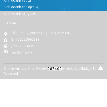
Kinh doanh vật tư
Kinh doanh các dịch vụ
Kinh doanh xăng dầu
Liên hệ
Tổ 1, Khu 2, phường Hạ Long, tỉnh QN
(84) 0203.3695899
(84) 0203.3634899
mts@vmts.vn
Online:
- Truy cập : 25735015
©2016 VINACOMIN - MATERIALS TRADING JSC. All Right
Reserved.