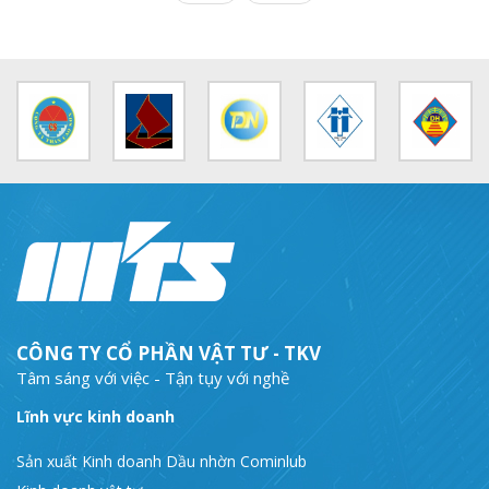
MTS: Sự kiện nổi bật trong tháng 3
Tuổi trẻ MTS: "Tâm sáng với việc, tận tụy với nghề" góp sức xây dựng công ty phát triển bền vững
Bình đẳng giới và các chính sách pháp luật lao động, BHXH luôn được quan tâm tại MTS
MTS tham dự Hội diễn Nghệ thuật quần chúng TKV năm 2016
COMINLUB - Thành công nhỏ vì một thông điệp lớn!
Nhà máy
CÔNG TY CỔ PHẦN VẬT TƯ - TKV
Tâm sáng với việc - Tận tụy với nghề
Lĩnh vực kinh doanh
Sản xuất Kinh doanh Dầu nhờn Cominlub