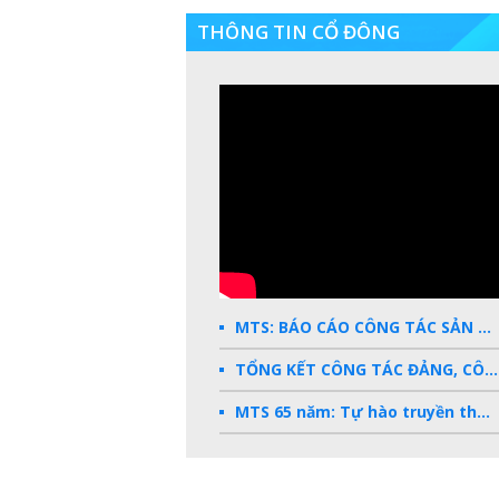
THÔNG TIN CỔ ĐÔNG
MTS: BÁO CÁO CÔNG TÁC SẢN XUẤT KINH DOANH 2025
TỔNG KẾT CÔNG TÁC ĐẢNG, CÔNG ĐOÀN, ĐOÀN THANH NIÊN 2025
MTS 65 năm: Tự hào truyền thống - Vững bước Tương lai
Dấu ấn MTS 2024
TKV- Niềm tự hào của ngành năng lượng Việt Nam