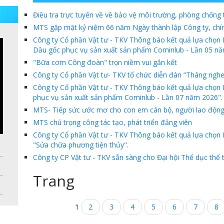
Điều tra trực tuyến về về bảo vệ môi trường, phòng chống t
MTS gặp mặt kỷ niệm 66 năm Ngày thành lập Công ty, chín
Công ty Cổ phần Vật tư - TKV Thông báo kết quả lựa chọ
Dầu gốc phục vụ sản xuất sản phẩm Cominlub - Lần 05 nă
"Bữa cơm Công đoàn" trọn niềm vui gắn kết
Công ty Cổ phần Vật tư- TKV tổ chức diễn đàn “Tháng nghe 
Công ty Cổ phần Vật tư - TKV Thông báo kết quả lựa chọn
phục vụ sản xuất sản phẩm Cominlub - Lần 07 năm 2026".
MTS- Tiếp sức ước mơ cho con em cán bộ, người lao độn
MTS chú trọng công tác tạo, phát triển đảng viên
Công ty Cổ phần Vật tư - TKV Thông báo kết quả lựa chọn 
"Sửa chữa phương tiện thủy".
Công ty CP Vật tư - TKV sẵn sàng cho Đại hội Thể dục thể 
Trang
1
2
3
4
5
6
7
8