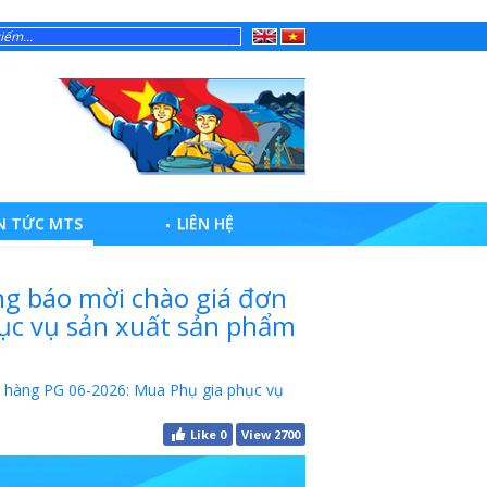
English
Tiếng
Việt
N TỨC MTS
LIÊN HỆ
ng báo mời chào giá đơn
ục vụ sản xuất sản phẩm
n hàng PG 06-2026: Mua Phụ gia phục vụ
Like
0
View 2700