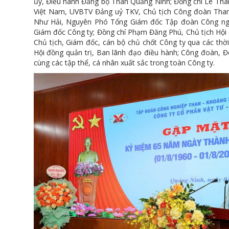
ủy, Điều hành Đảng bộ Than Quảng Ninh; Đồng chí Lê Tha
Việt Nam, UVBTV Đảng uỷ TKV, Chủ tịch Công đoàn Than
Như Hải, Nguyên Phó Tổng Giám đốc Tập đoàn Công ng
Giám đốc Công ty; Đồng chí Phạm Đăng Phú, Chủ tịch Hội 
Chủ tịch, Giám đốc, cán bộ chủ chốt Công ty qua các thờ
Hội đồng quản trị, Ban lãnh đạo điều hành; Công đoàn, Đ
cùng các tập thể, cá nhân xuất sắc trong toàn Công ty.