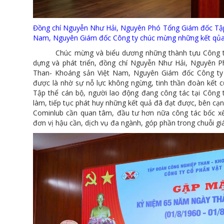
Đồng chí Nguyễn Như Hải, Nguyên Phó Tổng Giám đốc Tập
Nam, Nguyên Giám đốc Công ty chúc mừng những kết qủa
Chúc mừng và biểu dương những thành tựu Công ty 
dựng và phát triển, đồng chí Nguyễn Như Hải, Nguyên
Than- Khoáng sản Việt Nam, Nguyên Giám đốc Công ty
được là nhờ sự nỗ lực không ngừng, tinh thần đoàn kết c
Tập thể cán bộ, người lao động đang công tác tại Công 
làm, tiếp tục phát huy những kết quả đã đạt được, bên cạn
Cominlub cần quan tâm, đầu tư hơn nữa công tác bốc xếp
đơn vị hậu cần, dịch vụ đa ngành, góp phần trong chuỗi gi