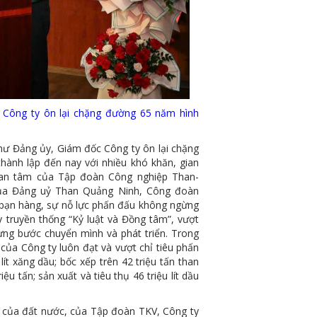
 Công ty ôn lại chặng đường 65 năm hình
 Đảng ủy, Giám đốc Công ty ôn lại chặng
thành lập đến nay với nhiều khó khăn, gian
uan tâm của Tập đoàn Công nghiệp Than-
 của Đảng uỷ Than Quảng Ninh, Công đoàn
 bạn hàng, sự nỗ lực phấn đấu không ngừng
y truyền thống “Kỷ luật và Đồng tâm”, vượt
ừng bước chuyển mình và phát triển. Trong
của Công ty luôn đạt và vượt chỉ tiêu phấn
ít xăng dầu; bốc xếp trên 42 triệu tấn than
ệu tấn; sản xuất và tiêu thụ 46 triệu lít dầu
của đất nước, của Tập đoàn TKV, Công ty