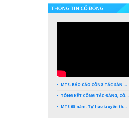
THÔNG TIN CỔ ĐÔNG
MTS: BÁO CÁO CÔNG TÁC SẢN XUẤT KINH DOANH 2025
TỔNG KẾT CÔNG TÁC ĐẢNG, CÔNG ĐOÀN, ĐOÀN THANH NIÊN 2025
MTS 65 năm: Tự hào truyền thống - Vững bước Tương lai
Dấu ấn MTS 2024
TKV- Niềm tự hào của ngành năng lượng Việt Nam