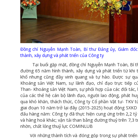
Đồng chí Nguyễn Mạnh Toàn, Bí thư Đảng ủy, Giám đốc
thành, xây dựng và phát triển của Công ty
Tại buổi gặp mặt, đồng chí Nguyễn Mạnh Toàn, Bí thư
đường 65 năm hình thành, xây dựng và phát triển từ khi 
khổ nhưng cũng đầy vinh quang và tự hào. Được sự q
Khoáng sản Việt Nam, sự lãnh đạo, chỉ đạo trực tiếp
Than- Khoáng sản Việt Nam, sự phối hợp của các đối tác,
của các thế hệ cán bộ lãnh đạo, người lao động, phát hu
qua khó khăn, thách thức, Công ty Cổ phần Vật tư- TKV t
giai đoạn 10 năm trở lại đây (2015-2025) hoạt động SXKD 
đấu hàng năm: Công ty đã thực hiện cung ứng trên 2,2 tỷ l
và hàng hoá khác; vận tải than bằng đường thuỷ trên 7,3 tri
nhờn, chất lỏng thuỷ lực COMINLUB
Với những thành tích và đóng góp trong sự phát triển 