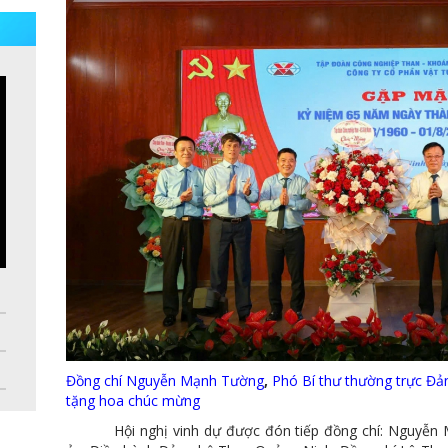
Đồng chí Nguyễn Mạnh Tường
,
Phó Bí thư thường trực Đả
tặng hoa chúc mừng
Hội nghị vinh dự được đón tiếp đồng chí: Nguyễn Mạ