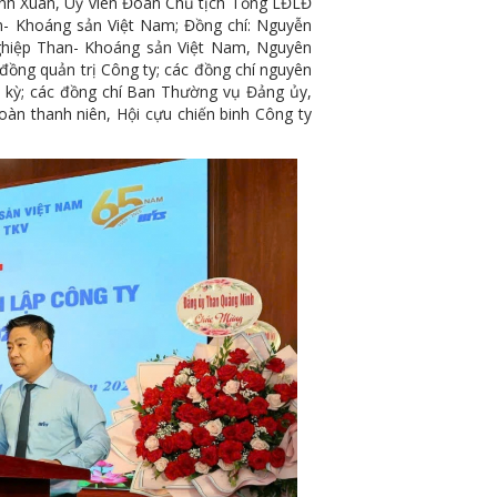
nh Xuân, Uỷ viên Đoàn Chủ tịch Tổng LĐLĐ
- Khoáng sản Việt Nam; Đồng chí: Nguyễn
hiệp Than- Khoáng sản Việt Nam, Nguyên
đồng quản trị Công ty; các đồng chí nguyên
i kỳ; các đồng chí Ban Thường vụ Đảng ủy,
oàn thanh niên, Hội cựu chiến binh Công ty