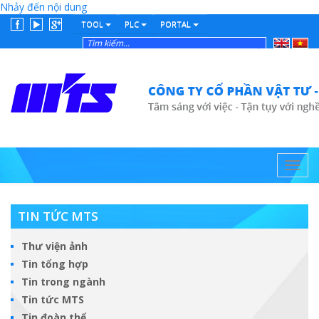
Nhảy đến nội dung
TOOL
PLC
PORTAL
English
Tiếng
Việt
Toggl
navig
TIN TỨC MTS
Thư viện ảnh
Tin tổng hợp
Tin trong ngành
Tin tức MTS
Tin đoàn thể