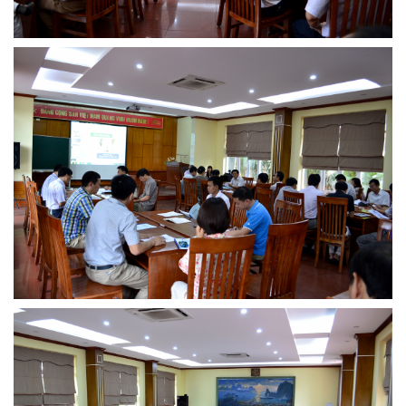
MTS - ĐẢM BẢO CHẤT LƯỢNG VẬT TƯ NGÀNH MỎ
MTS: 60 NĂM TIÊN PHONG KIẾN TẠO GIÁ TRỊ BỀN VỮNG
Video quy trình Bỏ phiếu Bầu cử sắp tới
MTS: KHÁNH THÀNH CỬA HÀNG XĂNG DẦU CẨM PHẢ
MTS: 5 NĂM - TỪ ĐẠI HỘI ĐẾN ĐẠI HỘI
Cách phòng chống covid-19 tại nơi làm việc
Sản phẩm dầu nhờn của Công ty CP Vật tư tạo ấn tượng tốt tại Lễ tổng kết
Cominlub: Dấu ấn 20 năm 12/11 (1997-2017)
MTS: Công nghệ hiện đại - Kết nối thông minh
Đồng hành vì sự phát triển lâu dài của MTS
MTS: Hưởng ứng tháng "An toàn-Vệ sinh lao động"