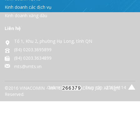
Kinh doanh các dịch vụ
Kinh doanh xăng dầu
Liên hệ
Tổ 1, Khu 2, phường Hạ Long, tỉnh QN
(84) 0203.3695899
(84) 0203.3634899
mts@vmts.vn
Online:
- Truy cập : 25654114
©2016 VINACOMIN - MATERIALS TRADING JSC. All Right
Reserved.