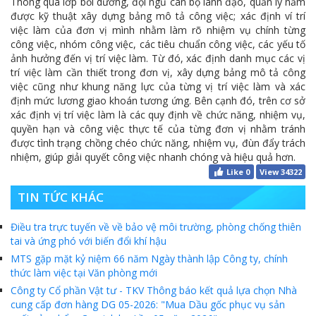
Thông qua lớp bồi dưỡng, đội ngũ cán bộ lãnh đạo, quản lý nắm
được kỹ thuật xây dựng bảng mô tả công việc; xác định ví trí
việc làm của đơn vị mình nhằm làm rõ nhiệm vụ chính từng
công việc, nhóm công việc, các tiêu chuẩn công việc, các yếu tố
ảnh hưởng đến vị trí việc làm. Từ đó, xác định danh mục các vị
trí việc làm cần thiết trong đơn vị, xây dựng bảng mô tả công
việc cũng như khung năng lực của từng vị trí việc làm và xác
định mức lương giao khoán tương ứng. Bên cạnh đó, trên cơ sở
xác định vị trí việc làm là các quy định về chức năng, nhiệm vụ,
quyền hạn và công việc thực tế của từng đơn vị nhằm tránh
được tình trạng chồng chéo chức năng, nhiệm vụ, đùn đẩy trách
nhiệm, giúp giải quyết công việc nhanh chóng và hiệu quả hơn.
Like
0
View 34322
TIN TỨC KHÁC
Điều tra trực tuyến về về bảo vệ môi trường, phòng chống thiên
tai và ứng phó với biến đổi khí hậu
MTS gặp mặt kỷ niệm 66 năm Ngày thành lập Công ty, chính
thức làm việc tại Văn phòng mới
Công ty Cổ phần Vật tư - TKV Thông báo kết quả lựa chọn Nhà
cung cấp đơn hàng DG 05-2026: "Mua Dầu gốc phục vụ sản