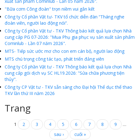
xuất sản phẩm Cominlub - Lần 05 năm 2026".
"Bữa cơm Công đoàn" trọn niềm vui gắn kết
Công ty Cổ phần Vật tư- TKV tổ chức diễn đàn “Tháng nghe
đoàn viên, người lao động nói”.
Công ty Cổ phần Vật tư - TKV Thông báo kết quả lựa chọn Nhà
cung cấp PG 07-2026: "Mua Phụ gia phục vụ sản xuất sản phẩm
Cominlub - Lần 07 năm 2026".
MTS- Tiếp sức ước mơ cho con em cán bộ, người lao động
MTS chú trọng công tác tạo, phát triển đảng viên
Công ty Cổ phần Vật tư - TKV Thông báo kết quả lựa chọn Nhà
cung cấp gói dịch vụ SC HL19.2026: "Sửa chữa phương tiện
thủy".
Công ty CP Vật tư - TKV sẵn sàng cho Đại hội Thể dục thể thao
TKV lần thứ III năm 2026
Trang
1
2
3
4
5
6
7
8
9
…
sau ›
cuối »