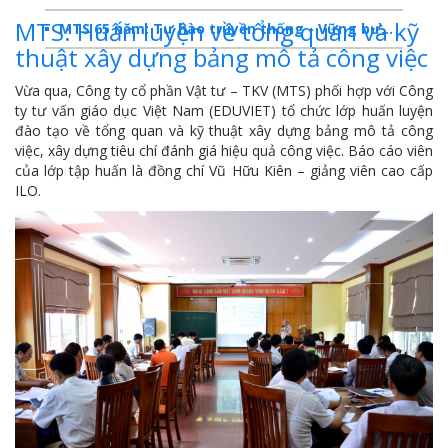
MTS: Huấn luyện về tổng quan và kỹ
MTS 65 năm: Tự hào truyền thống - Vững bước Tương lai
thuật xây dựng bảng mô tả công việc
Dấu ấn MTS 2024
Vừa qua, Công ty cổ phần Vật tư – TKV (MTS) phối hợp với Công
TKV- Niềm tự hào của ngành năng lượng Việt Nam
ty tư vấn giáo dục Việt Nam (EDUVIET) tổ chức lớp huấn luyện
đào tạo về tổng quan và kỹ thuật xây dựng bảng mô tả công
Báo cáo tổng kết hoạt động SXKD năm 2023
việc, xây dựng tiêu chí đánh giá hiệu quả công việc. Báo cáo viên
của lớp tập huấn là đồng chí Vũ Hữu Kiên – giảng viên cao cấp
10 sự kiện tiêu biểu năm 2023
ILO.
MTS -10 sự kiện nổi bật năm 2022
Bản tin số 358- Vinacomin news
COMINLUB - TỰ HÀO CHẶNG ĐƯỜNG 25 NĂM
MTS - Gặp mặt cán bộ ngành than vùng Cẩm Phả
Công ty CP Vật tư TKV quyết liệt phòng chống dịch đảm bảo cung ứng vật tư
TKV đẩy mạnh lộ trình tái cơ cấu
MTS - GIỚI THIỆU SẢN PHẨM COMINLUB HFS