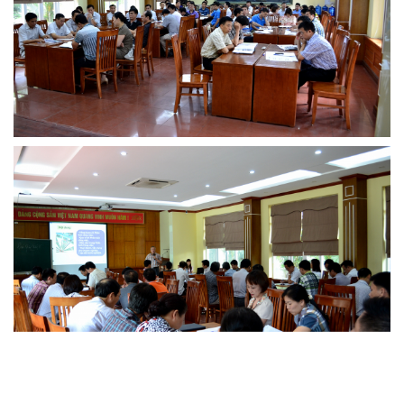
MTS: Sự kiện nổi bật trong tháng 3
Tuổi trẻ MTS: "Tâm sáng với việc, tận tụy với nghề" góp sức xây dựng công ty phát triển bền vững
Bình đẳng giới và các chính sách pháp luật lao động, BHXH luôn được quan tâm tại MTS
MTS tham dự Hội diễn Nghệ thuật quần chúng TKV năm 2016
COMINLUB - Thành công nhỏ vì một thông điệp lớn!
Nhà máy