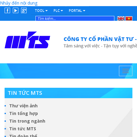
Nhảy đến nội dung
TOOL
PLC
PORTAL
English
Tiếng
Việt
Toggl
navig
TIN TỨC MTS
Thư viện ảnh
Tin tổng hợp
Tin trong ngành
Tin tức MTS
Tin đoàn thể