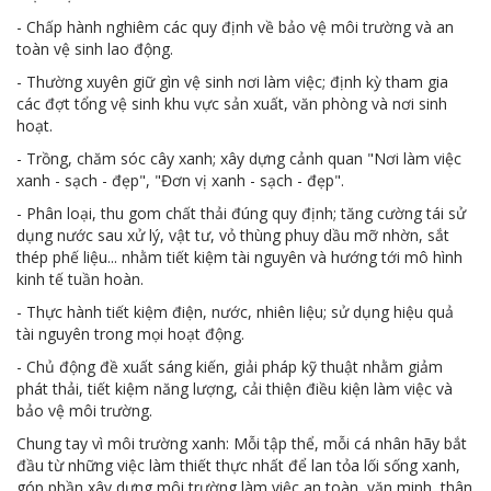
- Chấp hành nghiêm các quy định về bảo vệ môi trường và an
MTS - ĐẢM BẢO CHẤT LƯỢNG VẬT TƯ NGÀNH MỎ
toàn vệ sinh lao động.
MTS: 60 NĂM TIÊN PHONG KIẾN TẠO GIÁ TRỊ BỀN VỮNG
- Thường xuyên giữ gìn vệ sinh nơi làm việc; định kỳ tham gia
các đợt tổng vệ sinh khu vực sản xuất, văn phòng và nơi sinh
Video quy trình Bỏ phiếu Bầu cử sắp tới
hoạt.
- Trồng, chăm sóc cây xanh; xây dựng cảnh quan "Nơi làm việc
MTS: KHÁNH THÀNH CỬA HÀNG XĂNG DẦU CẨM PHẢ
xanh - sạch - đẹp", "Đơn vị xanh - sạch - đẹp".
MTS: 5 NĂM - TỪ ĐẠI HỘI ĐẾN ĐẠI HỘI
- Phân loại, thu gom chất thải đúng quy định; tăng cường tái sử
dụng nước sau xử lý, vật tư, vỏ thùng phuy dầu mỡ nhờn, sắt
Cách phòng chống covid-19 tại nơi làm việc
thép phế liệu... nhằm tiết kiệm tài nguyên và hướng tới mô hình
kinh tế tuần hoàn.
Sản phẩm dầu nhờn của Công ty CP Vật tư tạo ấn tượng tốt tại Lễ tổng kết
- Thực hành tiết kiệm điện, nước, nhiên liệu; sử dụng hiệu quả
Cominlub: Dấu ấn 20 năm 12/11 (1997-2017)
tài nguyên trong mọi hoạt động.
- Chủ động đề xuất sáng kiến, giải pháp kỹ thuật nhằm giảm
MTS: Công nghệ hiện đại - Kết nối thông minh
phát thải, tiết kiệm năng lượng, cải thiện điều kiện làm việc và
bảo vệ môi trường.
Đồng hành vì sự phát triển lâu dài của MTS
Chung tay vì môi trường xanh: Mỗi tập thể, mỗi cá nhân hãy bắt
MTS: Hưởng ứng tháng "An toàn-Vệ sinh lao động"
đầu từ những việc làm thiết thực nhất để lan tỏa lối sống xanh,
góp phần xây dựng môi trường làm việc an toàn, văn minh, thân