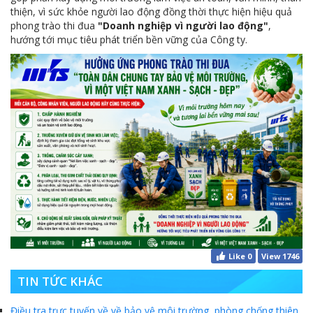
MTS: Sự kiện nổi bật trong tháng 3
thiện, vì sức khỏe người lao động đồng thời thực hiện hiệu quả
phong trào thi đua
"Doanh nghiệp vì người lao động"
,
Tuổi trẻ MTS: "Tâm sáng với việc, tận tụy với nghề" góp sức xây dựng công ty phát triển bền vững
hướng tới mục tiêu phát triển bền vững của Công ty.
Bình đẳng giới và các chính sách pháp luật lao động, BHXH luôn được quan tâm tại MTS
MTS tham dự Hội diễn Nghệ thuật quần chúng TKV năm 2016
COMINLUB - Thành công nhỏ vì một thông điệp lớn!
Nhà máy
Like
0
View 1746
TIN TỨC KHÁC
Điều tra trực tuyến về về bảo vệ môi trường, phòng chống thiên