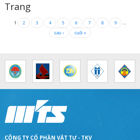
Trang
1
2
3
4
5
6
7
8
9
…
sau ›
cuối »
CÔNG TY CỔ PHẦN VẬT TƯ - TKV