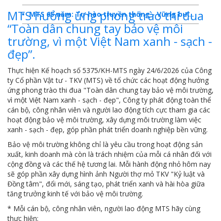
MTS hưởng ứng phong trào thi đua
MTS 65 năm: Tự hào truyền thống - Vững bước Tương lai
“Toàn dân chung tay bảo vệ môi
Dấu ấn MTS 2024
trường, vì một Việt Nam xanh - sạch -
đẹp”.
TKV- Niềm tự hào của ngành năng lượng Việt Nam
Báo cáo tổng kết hoạt động SXKD năm 2023
Thực hiện Kế hoạch số 5375/KH-MTS ngày 24/6/2026 của Công
ty Cổ phần Vật tư - TKV (MTS) về tổ chức các hoạt động hưởng
10 sự kiện tiêu biểu năm 2023
ứng phong trào thi đua "Toàn dân chung tay bảo vệ môi trường,
vì một Việt Nam xanh - sạch - đẹp", Công ty phát động toàn thể
MTS -10 sự kiện nổi bật năm 2022
cán bộ, công nhân viên và người lao động tích cực tham gia các
hoạt động bảo vệ môi trường, xây dựng môi trường làm việc
Bản tin số 358- Vinacomin news
xanh - sạch - đẹp, góp phần phát triển doanh nghiệp bền vững.
Bảo vệ môi trường không chỉ là yêu cầu trong hoạt động sản
COMINLUB - TỰ HÀO CHẶNG ĐƯỜNG 25 NĂM
xuất, kinh doanh mà còn là trách nhiệm của mỗi cá nhân đối với
MTS - Gặp mặt cán bộ ngành than vùng Cẩm Phả
cộng đồng và các thế hệ tương lai. Mỗi hành động nhỏ hôm nay
sẽ góp phần xây dựng hình ảnh Người thợ mỏ TKV "Kỷ luật và
Công ty CP Vật tư TKV quyết liệt phòng chống dịch đảm bảo cung ứng vật tư
Đồng tâm", đổi mới, sáng tạo, phát triển xanh và hài hòa giữa
tăng trưởng kinh tế với bảo vệ môi trường.
TKV đẩy mạnh lộ trình tái cơ cấu
* Mỗi cán bộ, công nhân viên, người lao động MTS hãy cùng
thực hiện:
MTS - GIỚI THIỆU SẢN PHẨM COMINLUB HFS