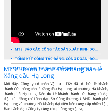
MTS: BÁO CÁO CÔNG TÁC SẢN XUẤT KINH DOANH 2025
TỔNG KẾT CÔNG TÁC ĐẢNG, CÔNG ĐOÀN, ĐOÀN THANH NIÊN 2025
MTS: Khánh thành Cửa hàng bán lẻ
MTS 65 năm: Tự hào truyền thống - Vững bước Tương lai
Xăng dầu Hạ Long
Dấu ấn MTS 2024
Mới đây, Công ty cổ phần Vật tư - TKV đã tổ chức lễ khánh
TKV- Niềm tự hào của ngành năng lượng Việt Nam
thành Cửa hàng bản lẻ Xăng dầu Hạ Long tại phường Hà Khánh,
thành phố Hạ Long. Đến dự Lễ khánh thành cửa hàng có đại
Báo cáo tổng kết hoạt động SXKD năm 2023
diện các đồng chí Lãnh đạo Sở Công thương, UBND thành phố
Hạ Long và phường Hà Khánh; đại diện bên cung cấp nhiên liệu;
10 sự kiện tiêu biểu năm 2023
Ban Lãnh đạo Công ty cùng các phòng nghiệp vụ.