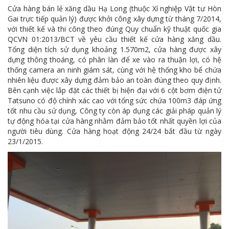
MTS -10 sự kiện nổi bật năm 2022
Cửa hàng bán lẻ xăng dầu Hạ Long (thuộc Xí nghiệp Vật tư Hòn
Gai trực tiếp quản lý) được khởi công xây dựng từ tháng 7/2014,
Bản tin số 358- Vinacomin news
với thiết kế và thi công theo đúng Quy chuẩn kỹ thuật quốc gia
QCVN 01:2013/BCT về yêu cầu thiết kế cửa hàng xăng dầu.
COMINLUB - TỰ HÀO CHẶNG ĐƯỜNG 25 NĂM
Tổng diện tích sử dụng khoảng 1.570m2, cửa hàng được xây
dựng thông thoáng, có phân làn để xe vào ra thuận lợi, có hệ
MTS - Gặp mặt cán bộ ngành than vùng Cẩm Phả
thống camera an ninh giám sát
,
cùng với hệ thống kho bể chứa
nhiên liệu được xây dựng đảm bảo an toàn đúng theo quy định.
Công ty CP Vật tư TKV quyết liệt phòng chống dịch đảm bảo cung ứng vật tư
Bên cạnh việc lắp đặt các thiết bị hiện đại với 6 cột bơm điện tử
Tatsuno có độ chính xác cao với tổng sức chứa 100m3 đáp ứng
TKV đẩy mạnh lộ trình tái cơ cấu
tốt nhu cầu sử dụng, Công ty còn áp dụng các giải pháp quản lý
tự động hóa tại cửa hàng nhằm đảm bảo tốt nhất quyền lợi của
MTS - GIỚI THIỆU SẢN PHẨM COMINLUB HFS
người tiêu dùng. Cửa hàng hoạt động 24/24 bắt đầu từ ngày
23/1/2015.
MTS - ĐẢM BẢO CHẤT LƯỢNG VẬT TƯ NGÀNH MỎ
MTS: 60 NĂM TIÊN PHONG KIẾN TẠO GIÁ TRỊ BỀN VỮNG
Video quy trình Bỏ phiếu Bầu cử sắp tới
MTS: KHÁNH THÀNH CỬA HÀNG XĂNG DẦU CẨM PHẢ
MTS: 5 NĂM - TỪ ĐẠI HỘI ĐẾN ĐẠI HỘI