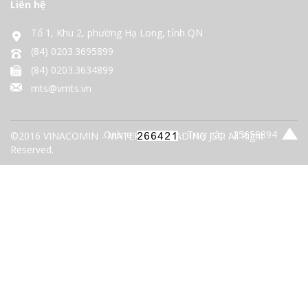
Liên hệ
Tổ 1, Khu 2, phường Hạ Long, tỉnh QN
(84) 0203.3695899
(84) 0203.3634899
mts@vmts.vn
Online:
- Truy cập : 25659894
©2016 VINACOMIN - MATERIALS TRADING JSC. All Right
Reserved.