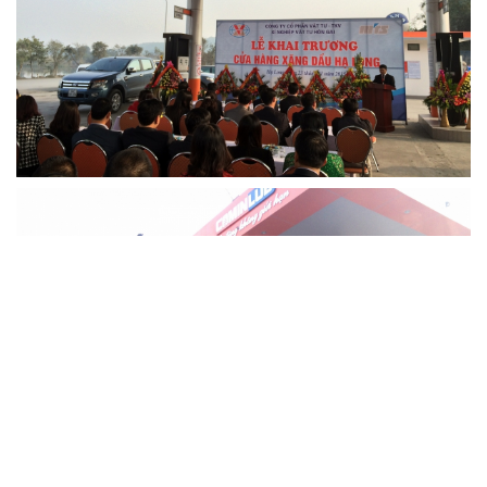
Cách phòng chống covid-19 tại nơi làm việc
Sản phẩm dầu nhờn của Công ty CP Vật tư tạo ấn tượng tốt tại Lễ tổng kết
Cominlub: Dấu ấn 20 năm 12/11 (1997-2017)
MTS: Công nghệ hiện đại - Kết nối thông minh
Đồng hành vì sự phát triển lâu dài của MTS
MTS: Hưởng ứng tháng "An toàn-Vệ sinh lao động"
MTS: Sự kiện nổi bật trong tháng 3
Tuổi trẻ MTS: "Tâm sáng với việc, tận tụy với nghề" góp sức xây dựng công ty phát triển bền vững
Bình đẳng giới và các chính sách pháp luật lao động, BHXH luôn được quan tâm tại MTS
MTS tham dự Hội diễn Nghệ thuật quần chúng TKV năm 2016
COMINLUB - Thành công nhỏ vì một thông điệp lớn!
Nhà máy