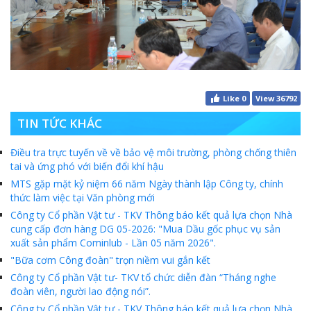
MTS: Sự kiện nổi bật trong tháng 3
Tuổi trẻ MTS: "Tâm sáng với việc, tận tụy với nghề" góp sức xây dựng công ty phát triển bền vững
Bình đẳng giới và các chính sách pháp luật lao động, BHXH luôn được quan tâm tại MTS
MTS tham dự Hội diễn Nghệ thuật quần chúng TKV năm 2016
Like
0
View 36792
COMINLUB - Thành công nhỏ vì một thông điệp lớn!
TIN TỨC KHÁC
Nhà máy
Điều tra trực tuyến về về bảo vệ môi trường, phòng chống thiên
tai và ứng phó với biến đổi khí hậu
MTS gặp mặt kỷ niệm 66 năm Ngày thành lập Công ty, chính
thức làm việc tại Văn phòng mới
Công ty Cổ phần Vật tư - TKV Thông báo kết quả lựa chọn Nhà
cung cấp đơn hàng DG 05-2026: "Mua Dầu gốc phục vụ sản
xuất sản phẩm Cominlub - Lần 05 năm 2026".
"Bữa cơm Công đoàn" trọn niềm vui gắn kết
Công ty Cổ phần Vật tư- TKV tổ chức diễn đàn “Tháng nghe
đoàn viên, người lao động nói”.
Công ty Cổ phần Vật tư - TKV Thông báo kết quả lựa chọn Nhà