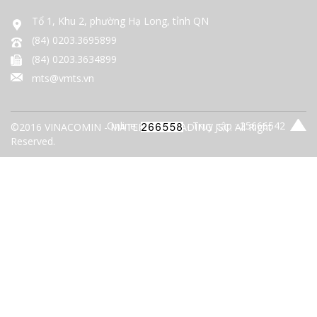
Tổ 1, Khu 2, phường Hạ Long, tỉnh QN
(84) 0203.3695899
(84) 0203.3634899
mts@vmts.vn
Online:
- Truy cập : 25666542
©2016 VINACOMIN - MATERIALS TRADING JSC. All Right
Reserved.