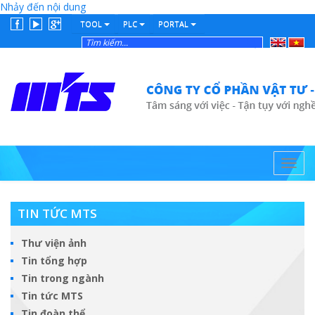
Nhảy đến nội dung
TOOL
PLC
PORTAL
English
Tiếng
Việt
Toggl
navig
TIN TỨC MTS
Thư viện ảnh
Tin tổng hợp
Tin trong ngành
Tin tức MTS
Tin đoàn thể