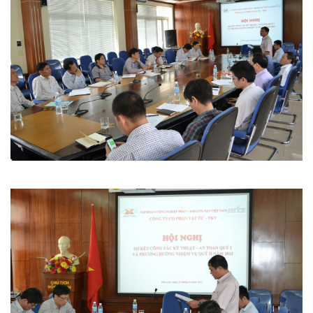
MTS - ĐẢM BẢO CHẤT LƯỢNG VẬT TƯ NGÀNH MỎ
MTS: 60 NĂM TIÊN PHONG KIẾN TẠO GIÁ TRỊ BỀN VỮNG
Video quy trình Bỏ phiếu Bầu cử sắp tới
MTS: KHÁNH THÀNH CỬA HÀNG XĂNG DẦU CẨM PHẢ
MTS: 5 NĂM - TỪ ĐẠI HỘI ĐẾN ĐẠI HỘI
Cách phòng chống covid-19 tại nơi làm việc
Sản phẩm dầu nhờn của Công ty CP Vật tư tạo ấn tượng tốt tại Lễ tổng kết
Cominlub: Dấu ấn 20 năm 12/11 (1997-2017)
MTS: Công nghệ hiện đại - Kết nối thông minh
Đồng hành vì sự phát triển lâu dài của MTS
MTS: Hưởng ứng tháng "An toàn-Vệ sinh lao động"