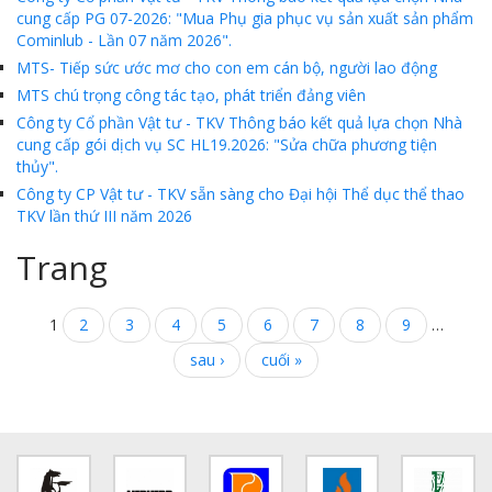
cung cấp PG 07-2026: "Mua Phụ gia phục vụ sản xuất sản phẩm
Cominlub - Lần 07 năm 2026".
MTS- Tiếp sức ước mơ cho con em cán bộ, người lao động
MTS chú trọng công tác tạo, phát triển đảng viên
Công ty Cổ phần Vật tư - TKV Thông báo kết quả lựa chọn Nhà
cung cấp gói dịch vụ SC HL19.2026: "Sửa chữa phương tiện
thủy".
Công ty CP Vật tư - TKV sẵn sàng cho Đại hội Thể dục thể thao
TKV lần thứ III năm 2026
Trang
1
2
3
4
5
6
7
8
9
…
sau ›
cuối »