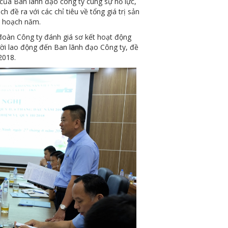
 của Ban lãnh đạo công ty cùng sự nỗ lực,
đề ra với các chỉ tiêu về tổng giá trị sản
ế hoạch năm.
đoàn Công ty đánh giá sơ kết hoạt động
ời lao động đến Ban lãnh đạo Công ty, đề
2018.