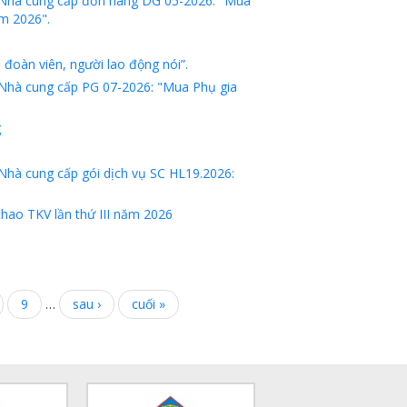
n Nhà cung cấp đơn hàng DG 05-2026: "Mua
m 2026".
đoàn viên, người lao động nói”.
 Nhà cung cấp PG 07-2026: "Mua Phụ gia
g
Nhà cung cấp gói dịch vụ SC HL19.2026:
thao TKV lần thứ III năm 2026
9
…
sau ›
cuối »