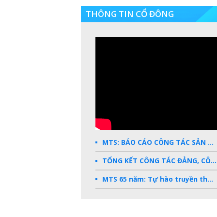
THÔNG TIN CỔ ĐÔNG
MTS: BÁO CÁO CÔNG TÁC SẢN XUẤT KINH DOANH 2025
TỔNG KẾT CÔNG TÁC ĐẢNG, CÔNG ĐOÀN, ĐOÀN THANH NIÊN 2025
MTS 65 năm: Tự hào truyền thống - Vững bước Tương lai
Dấu ấn MTS 2024
TKV- Niềm tự hào của ngành năng lượng Việt Nam