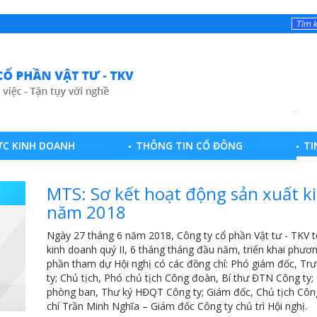
ỰC KINH DOANH
THÔNG TIN CỔ ĐÔNG
TI
MTS: Sơ kết hoạt động sản xuất k
năm 2018
Ngày 27 tháng 6 năm 2018, Công ty cổ phần Vật tư - TKV tổ
kinh doanh quý II, 6 tháng tháng đầu năm, triển khai phư
phần tham dự Hội nghị có các đồng chí: Phó giám đốc, Tr
ty; Chủ tịch, Phó chủ tịch Công đoàn, Bí thư ĐTN Công ty
phòng ban, Thư ký HĐQT Công ty; Giám đốc, Chủ tịch Công
chí Trần Minh Nghĩa – Giám đốc Công ty chủ trì Hội nghị.