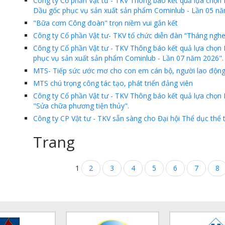
Công ty Cổ phần Vật tư - TKV Thông báo kết quả lựa chọ
Dầu gốc phục vụ sản xuất sản phẩm Cominlub - Lần 05 nă
"Bữa cơm Công đoàn" trọn niềm vui gắn kết
Công ty Cổ phần Vật tư- TKV tổ chức diễn đàn “Tháng nghe 
Công ty Cổ phần Vật tư - TKV Thông báo kết quả lựa chọn
phục vụ sản xuất sản phẩm Cominlub - Lần 07 năm 2026".
MTS- Tiếp sức ước mơ cho con em cán bộ, người lao độn
MTS chú trọng công tác tạo, phát triển đảng viên
Công ty Cổ phần Vật tư - TKV Thông báo kết quả lựa chọn 
"Sửa chữa phương tiện thủy".
Công ty CP Vật tư - TKV sẵn sàng cho Đại hội Thể dục thể 
Trang
1
2
3
4
5
6
7
8