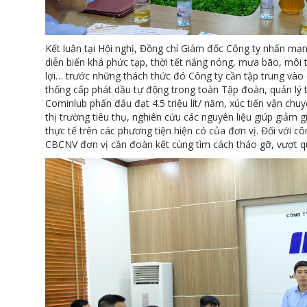
Kết luận tại Hội nghị, Đồng chí Giám đốc Công ty nhấn mạnh 
diễn biến khá phức tạp, thời tết nắng nóng, mưa bão, môi
lợi… trước những thách thức đó Công ty cần tập trung vào 
thống cấp phát dầu tự động trong toàn Tập đoàn, quản lý t
Cominlub phấn đấu đạt 4.5 triệu lít/ năm, xúc tiến vận c
thị trường tiêu thụ, nghiên cứu các nguyên liệu giúp giảm 
thực tế trên các phương tiện hiện có của đơn vị. Đối với cô
CBCNV đơn vị cần đoàn kết cùng tìm cách tháo gỡ, vượt q