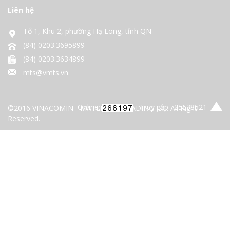
Liên hệ
Tổ 1, Khu 2, phường Hạ Long, tỉnh QN
(84) 0203.3695899
(84) 0203.3634899
mts@vmts.vn
Online:
- Truy cập : 25638521
©2016 VINACOMIN - MATERIALS TRADING JSC. All Right
Reserved.