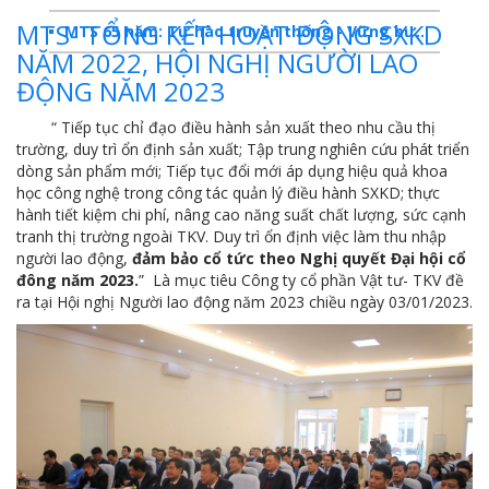
MTS- TỔNG KẾT HOẠT ĐỘNG SXKD
MTS 65 năm: Tự hào truyền thống - Vững bước Tương lai
NĂM 2022, HỘI NGHỊ NGƯỜI LAO
Dấu ấn MTS 2024
ĐỘNG NĂM 2023
TKV- Niềm tự hào của ngành năng lượng Việt Nam
“ Tiếp tục chỉ đạo điều hành sản xuất theo nhu cầu thị
trường, duy trì ổn định sản xuất; Tập trung nghiên cứu phát triển
Báo cáo tổng kết hoạt động SXKD năm 2023
dòng sản phẩm mới; Tiếp tục đổi mới áp dụng hiệu quả khoa
học công nghệ trong công tác quản lý điều hành SXKD; thực
10 sự kiện tiêu biểu năm 2023
hành tiết kiệm chi phí, nâng cao năng suất chất lượng, sức cạnh
tranh thị trường ngoài TKV. Duy trì ổn định việc làm thu nhập
MTS -10 sự kiện nổi bật năm 2022
người lao động,
đảm bảo cổ tức theo Nghị quyết Đại hội cổ
Bản tin số 358- Vinacomin news
đông năm 2023.
”
Là mục tiêu Công ty cổ phần Vật tư- TKV đề
ra tại Hội nghị Người lao động năm 2023 chiều ngày 03/01/2023.
COMINLUB - TỰ HÀO CHẶNG ĐƯỜNG 25 NĂM
MTS - Gặp mặt cán bộ ngành than vùng Cẩm Phả
Công ty CP Vật tư TKV quyết liệt phòng chống dịch đảm bảo cung ứng vật tư
TKV đẩy mạnh lộ trình tái cơ cấu
MTS - GIỚI THIỆU SẢN PHẨM COMINLUB HFS