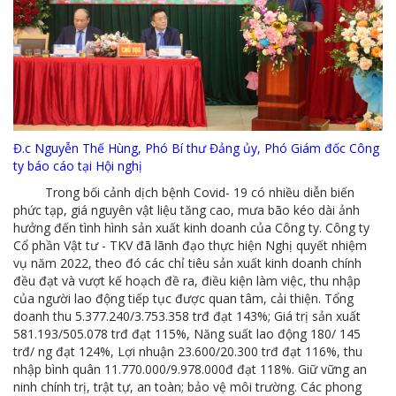
MTS: Sự kiện nổi bật trong tháng 3
Tuổi trẻ MTS: "Tâm sáng với việc, tận tụy với nghề" góp sức xây dựng công ty phát triển bền vững
Bình đẳng giới và các chính sách pháp luật lao động, BHXH luôn được quan tâm tại MTS
MTS tham dự Hội diễn Nghệ thuật quần chúng TKV năm 2016
COMINLUB - Thành công nhỏ vì một thông điệp lớn!
Đ.c Nguyễn Thế Hùng, Phó Bí thư Đảng ủy, Phó Giám đốc Công
ty báo cáo tại Hội nghị
Nhà máy
Trong bối cảnh dịch bệnh Covid- 19 có nhiều diễn biến
phức tạp, giá nguyên vật liệu tăng cao, mưa bão kéo dài ảnh
hưởng đến tình hình sản xuất kinh doanh của Công ty. Công ty
Cổ phần Vật tư - TKV đã lãnh đạo thực hiện Nghị quyết nhiệm
vụ năm 2022, theo đó các chỉ tiêu sản xuất kinh doanh chính
đều đạt và vượt kế hoạch đề ra, điều kiện làm việc, thu nhập
của người lao động tiếp tục được quan tâm, cải thiện. Tổng
doanh thu 5.377.240/3.753.358 trđ đạt 143%; Giá trị sản xuất
581.193/505.078 trđ đạt 115%, Năng suất lao động 180/ 145
trđ/ ng đạt 124%, Lợi nhuận 23.600/20.300 trđ đạt 116%, thu
nhập bình quân 11.770.000/9.978.000đ đạt 118%. Giữ vững an
ninh chính trị, trật tự, an toàn; bảo vệ môi trường. Các phong