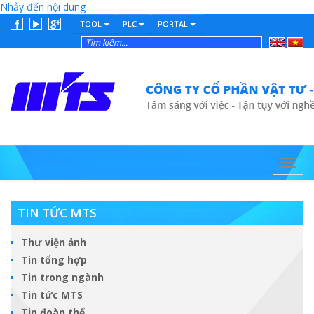
Nhảy đến nội dung
TOOL
PLC
PORTAL
English
Tiếng
Việt
Toggl
navig
TIN TỨC MTS
Thư viện ảnh
Tin tổng hợp
Tin trong ngành
Tin tức MTS
Tin đoàn thể