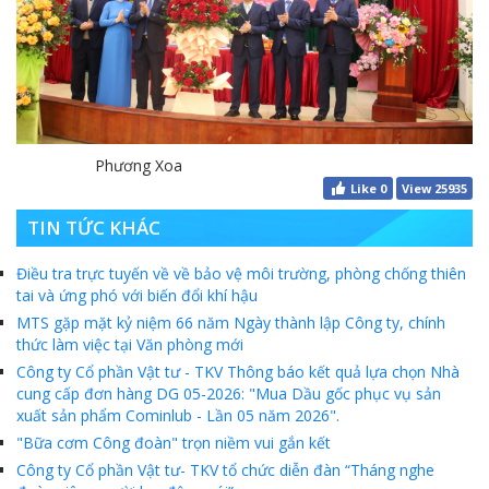
Phương Xoa
Like
0
View 25935
TIN TỨC KHÁC
Điều tra trực tuyến về về bảo vệ môi trường, phòng chống thiên
tai và ứng phó với biến đổi khí hậu
MTS gặp mặt kỷ niệm 66 năm Ngày thành lập Công ty, chính
thức làm việc tại Văn phòng mới
Công ty Cổ phần Vật tư - TKV Thông báo kết quả lựa chọn Nhà
cung cấp đơn hàng DG 05-2026: "Mua Dầu gốc phục vụ sản
xuất sản phẩm Cominlub - Lần 05 năm 2026".
"Bữa cơm Công đoàn" trọn niềm vui gắn kết
Công ty Cổ phần Vật tư- TKV tổ chức diễn đàn “Tháng nghe