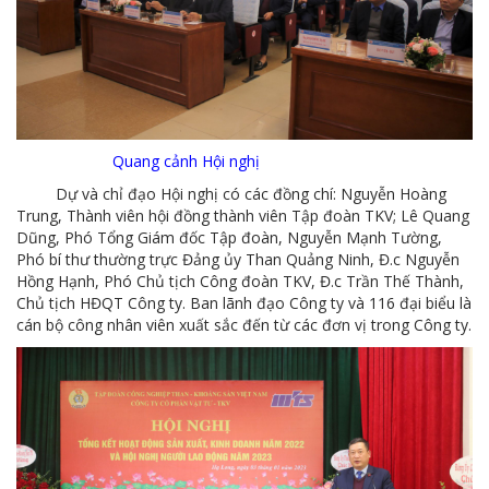
MTS - ĐẢM BẢO CHẤT LƯỢNG VẬT TƯ NGÀNH MỎ
MTS: 60 NĂM TIÊN PHONG KIẾN TẠO GIÁ TRỊ BỀN VỮNG
Video quy trình Bỏ phiếu Bầu cử sắp tới
Quang cảnh Hội nghị
MTS: KHÁNH THÀNH CỬA HÀNG XĂNG DẦU CẨM PHẢ
Dự và chỉ đạo Hội nghị có các đồng chí: Nguyễn Hoàng
MTS: 5 NĂM - TỪ ĐẠI HỘI ĐẾN ĐẠI HỘI
Trung, Thành viên hội đồng thành viên Tập đoàn TKV; Lê Quang
Dũng, Phó Tổng Giám đốc Tập đoàn, Nguyễn Mạnh Tường,
Cách phòng chống covid-19 tại nơi làm việc
Phó bí thư thường trực Đảng ủy Than Quảng Ninh, Đ.c Nguyễn
Hồng Hạnh, Phó Chủ tịch Công đoàn TKV, Đ.c Trần Thế Thành,
Sản phẩm dầu nhờn của Công ty CP Vật tư tạo ấn tượng tốt tại Lễ tổng kết
Chủ tịch HĐQT Công ty. Ban lãnh đạo Công ty và 116 đại biểu là
cán bộ công nhân viên xuất sắc đến từ các đơn vị trong Công ty.
Cominlub: Dấu ấn 20 năm 12/11 (1997-2017)
MTS: Công nghệ hiện đại - Kết nối thông minh
Đồng hành vì sự phát triển lâu dài của MTS
MTS: Hưởng ứng tháng "An toàn-Vệ sinh lao động"