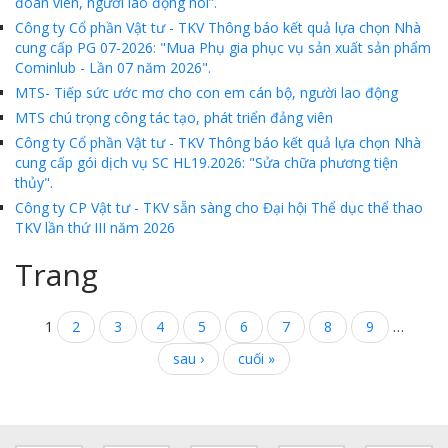
đoàn viên, người lao động nói”.
Công ty Cổ phần Vật tư - TKV Thông báo kết quả lựa chọn Nhà
cung cấp PG 07-2026: "Mua Phụ gia phục vụ sản xuất sản phẩm
Cominlub - Lần 07 năm 2026".
MTS- Tiếp sức ước mơ cho con em cán bộ, người lao động
MTS chú trọng công tác tạo, phát triển đảng viên
Công ty Cổ phần Vật tư - TKV Thông báo kết quả lựa chọn Nhà
cung cấp gói dịch vụ SC HL19.2026: "Sửa chữa phương tiện
thủy".
Công ty CP Vật tư - TKV sẵn sàng cho Đại hội Thể dục thể thao
TKV lần thứ III năm 2026
Trang
1
2
3
4
5
6
7
8
9
…
sau ›
cuối »