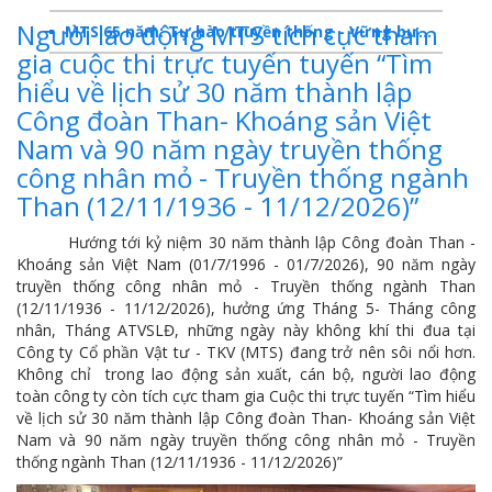
Người lao động MTS tích cực tham
MTS 65 năm: Tự hào truyền thống - Vững bước Tương lai
gia cuộc thi trực tuyến tuyến “Tìm
Dấu ấn MTS 2024
hiểu về lịch sử 30 năm thành lập
Công đoàn Than- Khoáng sản Việt
TKV- Niềm tự hào của ngành năng lượng Việt Nam
Nam và 90 năm ngày truyền thống
Báo cáo tổng kết hoạt động SXKD năm 2023
công nhân mỏ - Truyền thống ngành
10 sự kiện tiêu biểu năm 2023
Than (12/11/1936 - 11/12/2026)”
MTS -10 sự kiện nổi bật năm 2022
Hướng tới kỷ niệm 30 năm thành lập Công đoàn Than -
Khoáng sản Việt Nam (01/7/1996 - 01/7/2026), 90 năm ngày
Bản tin số 358- Vinacomin news
truyền thống công nhân mỏ - Truyền thống ngành Than
(12/11/1936 - 11/12/2026), hưởng ứng Tháng 5- Tháng công
COMINLUB - TỰ HÀO CHẶNG ĐƯỜNG 25 NĂM
nhân, Tháng ATVSLĐ, những ngày này không khí thi đua tại
Công ty Cổ phần Vật tư - TKV (MTS) đang trở nên sôi nổi hơn.
MTS - Gặp mặt cán bộ ngành than vùng Cẩm Phả
Không chỉ trong lao động sản xuất, cán bộ, người lao động
toàn công ty còn tích cực tham gia Cuộc thi trực tuyến “Tìm hiểu
Công ty CP Vật tư TKV quyết liệt phòng chống dịch đảm bảo cung ứng vật tư
về lịch sử 30 năm thành lập Công đoàn Than- Khoáng sản Việt
Nam và 90 năm ngày truyền thống công nhân mỏ - Truyền
TKV đẩy mạnh lộ trình tái cơ cấu
thống ngành Than (12/11/1936 - 11/12/2026)”
MTS - GIỚI THIỆU SẢN PHẨM COMINLUB HFS