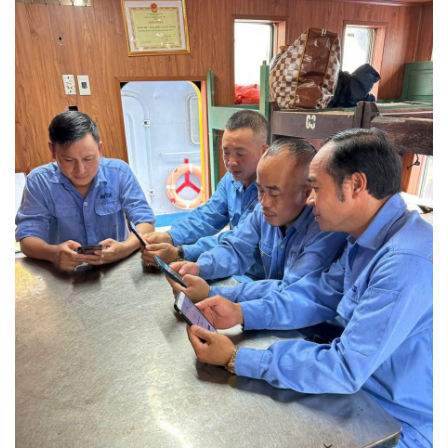
MTS - ĐẢM BẢO CHẤT LƯỢNG VẬT TƯ NGÀNH MỎ
MTS: 60 NĂM TIÊN PHONG KIẾN TẠO GIÁ TRỊ BỀN VỮNG
Video quy trình Bỏ phiếu Bầu cử sắp tới
MTS: KHÁNH THÀNH CỬA HÀNG XĂNG DẦU CẨM PHẢ
MTS: 5 NĂM - TỪ ĐẠI HỘI ĐẾN ĐẠI HỘI
Cách phòng chống covid-19 tại nơi làm việc
Sản phẩm dầu nhờn của Công ty CP Vật tư tạo ấn tượng tốt tại Lễ tổng kết
Cominlub: Dấu ấn 20 năm 12/11 (1997-2017)
MTS: Công nghệ hiện đại - Kết nối thông minh
Đồng hành vì sự phát triển lâu dài của MTS
MTS: Hưởng ứng tháng "An toàn-Vệ sinh lao động"