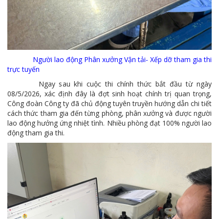
MTS: Sự kiện nổi bật trong tháng 3
Tuổi trẻ MTS: "Tâm sáng với việc, tận tụy với nghề" góp sức xây dựng công ty phát triển bền vững
Bình đẳng giới và các chính sách pháp luật lao động, BHXH luôn được quan tâm tại MTS
MTS tham dự Hội diễn Nghệ thuật quần chúng TKV năm 2016
Người lao động Phân xưởng Vận tải- Xếp dỡ tham gia thi
trực tuyến
COMINLUB - Thành công nhỏ vì một thông điệp lớn!
Ngay sau khi cuộc thi chính thức bắt đầu từ ngày
08/5/2026, xác định đây là đợt sinh hoạt chính trị quan trọng,
Nhà máy
Công đoàn Công ty đã chủ động tuyên truyền hướng dẫn chi tiết
cách thức tham gia đến từng phòng, phân xưởng và được người
lao động hưởng ứng nhiệt tình. Nhiều phòng đạt 100% người lao
động tham gia thi.