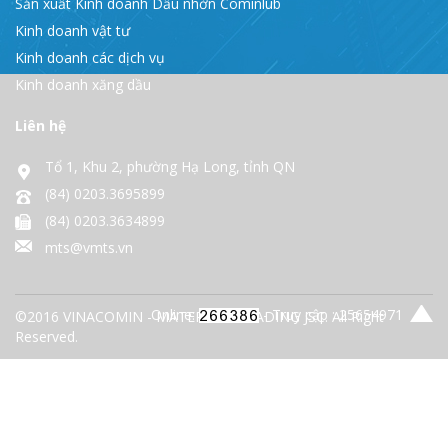
Sản xuất Kinh doanh Dầu nhờn Cominlub
Kinh doanh vật tư
Kinh doanh các dịch vụ
Kinh doanh xăng dầu
Liên hệ
Tổ 1, Khu 2, phường Hạ Long, tỉnh QN
(84) 0203.3695899
(84) 0203.3634899
mts@vmts.vn
Online:
- Truy cập : 25654971
©2016 VINACOMIN - MATERIALS TRADING JSC. All Right
Reserved.