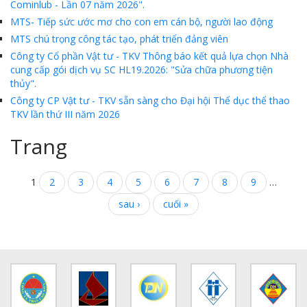
Cominlub - Lần 07 năm 2026".
MTS- Tiếp sức ước mơ cho con em cán bộ, người lao động
MTS - ĐẢM BẢO CHẤT LƯỢNG VẬT TƯ NGÀNH MỎ
MTS chú trọng công tác tạo, phát triển đảng viên
MTS: 60 NĂM TIÊN PHONG KIẾN TẠO GIÁ TRỊ BỀN VỮNG
Công ty Cổ phần Vật tư - TKV Thông báo kết quả lựa chọn Nhà
cung cấp gói dịch vụ SC HL19.2026: "Sửa chữa phương tiện
Video quy trình Bỏ phiếu Bầu cử sắp tới
thủy".
Công ty CP Vật tư - TKV sẵn sàng cho Đại hội Thể dục thể thao
MTS: KHÁNH THÀNH CỬA HÀNG XĂNG DẦU CẨM PHẢ
TKV lần thứ III năm 2026
MTS: 5 NĂM - TỪ ĐẠI HỘI ĐẾN ĐẠI HỘI
Trang
Cách phòng chống covid-19 tại nơi làm việc
Sản phẩm dầu nhờn của Công ty CP Vật tư tạo ấn tượng tốt tại Lễ tổng kết
1
2
3
4
5
6
7
8
9
…
sau ›
cuối »
Cominlub: Dấu ấn 20 năm 12/11 (1997-2017)
MTS: Công nghệ hiện đại - Kết nối thông minh
Đồng hành vì sự phát triển lâu dài của MTS
MTS: Hưởng ứng tháng "An toàn-Vệ sinh lao động"