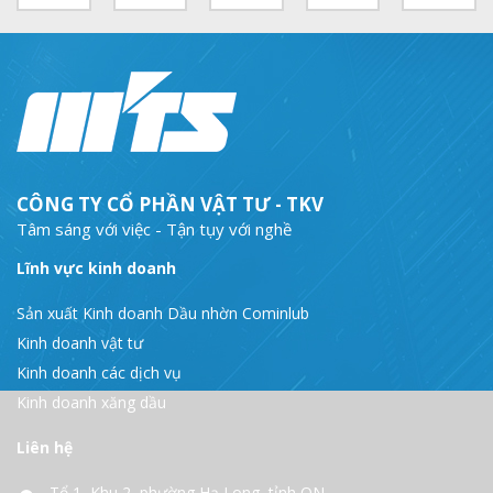
MTS: Sự kiện nổi bật trong tháng 3
Tuổi trẻ MTS: "Tâm sáng với việc, tận tụy với nghề" góp sức xây dựng công ty phát triển bền vững
Bình đẳng giới và các chính sách pháp luật lao động, BHXH luôn được quan tâm tại MTS
MTS tham dự Hội diễn Nghệ thuật quần chúng TKV năm 2016
COMINLUB - Thành công nhỏ vì một thông điệp lớn!
CÔNG TY CỔ PHẦN VẬT TƯ - TKV
Nhà máy
Tâm sáng với việc - Tận tụy với nghề
Lĩnh vực kinh doanh
Sản xuất Kinh doanh Dầu nhờn Cominlub
Kinh doanh vật tư
Kinh doanh các dịch vụ
Kinh doanh xăng dầu
Liên hệ
Tổ 1, Khu 2, phường Hạ Long, tỉnh QN