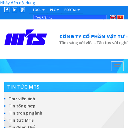
Nhảy đến nội dung
TOOL
PLC
PORTAL
English
Tiếng
Việt
Toggl
navig
TIN TỨC MTS
Thư viện ảnh
Tin tổng hợp
Tin trong ngành
Tin tức MTS
Tin đoàn thể