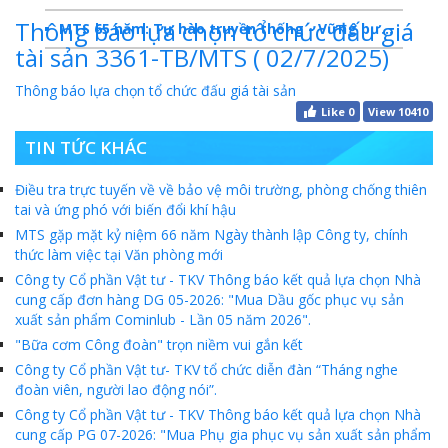
Thông báo lựa chọn tổ chức đấu giá
MTS 65 năm: Tự hào truyền thống - Vững bước Tương lai
tài sản 3361-TB/MTS ( 02/7/2025)
Dấu ấn MTS 2024
Thông báo lựa chọn tổ chức đấu giá tài sản
TKV- Niềm tự hào của ngành năng lượng Việt Nam
Like
0
View 10410
Báo cáo tổng kết hoạt động SXKD năm 2023
TIN TỨC KHÁC
10 sự kiện tiêu biểu năm 2023
Điều tra trực tuyến về về bảo vệ môi trường, phòng chống thiên
tai và ứng phó với biến đổi khí hậu
MTS -10 sự kiện nổi bật năm 2022
MTS gặp mặt kỷ niệm 66 năm Ngày thành lập Công ty, chính
thức làm việc tại Văn phòng mới
Bản tin số 358- Vinacomin news
Công ty Cổ phần Vật tư - TKV Thông báo kết quả lựa chọn Nhà
COMINLUB - TỰ HÀO CHẶNG ĐƯỜNG 25 NĂM
cung cấp đơn hàng DG 05-2026: "Mua Dầu gốc phục vụ sản
xuất sản phẩm Cominlub - Lần 05 năm 2026".
MTS - Gặp mặt cán bộ ngành than vùng Cẩm Phả
"Bữa cơm Công đoàn" trọn niềm vui gắn kết
Công ty Cổ phần Vật tư- TKV tổ chức diễn đàn “Tháng nghe
Công ty CP Vật tư TKV quyết liệt phòng chống dịch đảm bảo cung ứng vật tư
đoàn viên, người lao động nói”.
TKV đẩy mạnh lộ trình tái cơ cấu
Công ty Cổ phần Vật tư - TKV Thông báo kết quả lựa chọn Nhà
cung cấp PG 07-2026: "Mua Phụ gia phục vụ sản xuất sản phẩm
MTS - GIỚI THIỆU SẢN PHẨM COMINLUB HFS