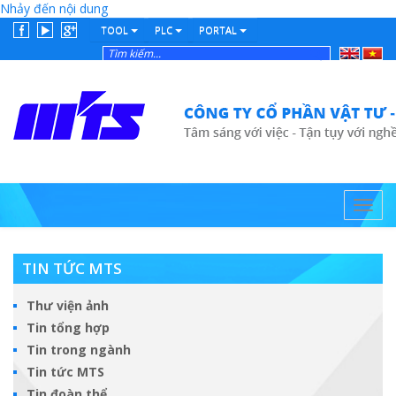
Nhảy đến nội dung
TOOL
PLC
PORTAL
English
Tiếng
Việt
Toggl
navig
TIN TỨC MTS
Thư viện ảnh
Tin tổng hợp
Tin trong ngành
Tin tức MTS
Tin đoàn thể