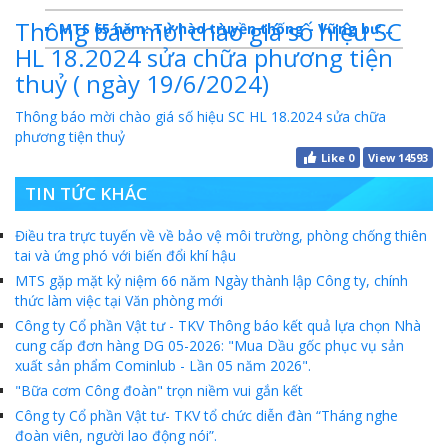
Thông báo mời chào giá số hiệu SC
MTS 65 năm: Tự hào truyền thống - Vững bước Tương lai
HL 18.2024 sửa chữa phương tiện
Dấu ấn MTS 2024
thuỷ ( ngày 19/6/2024)
TKV- Niềm tự hào của ngành năng lượng Việt Nam
Thông báo mời chào giá số hiệu SC HL 18.2024 sửa chữa
phương tiện thuỷ
Báo cáo tổng kết hoạt động SXKD năm 2023
Like
0
View 14593
10 sự kiện tiêu biểu năm 2023
TIN TỨC KHÁC
MTS -10 sự kiện nổi bật năm 2022
Điều tra trực tuyến về về bảo vệ môi trường, phòng chống thiên
tai và ứng phó với biến đổi khí hậu
Bản tin số 358- Vinacomin news
MTS gặp mặt kỷ niệm 66 năm Ngày thành lập Công ty, chính
COMINLUB - TỰ HÀO CHẶNG ĐƯỜNG 25 NĂM
thức làm việc tại Văn phòng mới
Công ty Cổ phần Vật tư - TKV Thông báo kết quả lựa chọn Nhà
MTS - Gặp mặt cán bộ ngành than vùng Cẩm Phả
cung cấp đơn hàng DG 05-2026: "Mua Dầu gốc phục vụ sản
xuất sản phẩm Cominlub - Lần 05 năm 2026".
Công ty CP Vật tư TKV quyết liệt phòng chống dịch đảm bảo cung ứng vật tư
"Bữa cơm Công đoàn" trọn niềm vui gắn kết
TKV đẩy mạnh lộ trình tái cơ cấu
Công ty Cổ phần Vật tư- TKV tổ chức diễn đàn “Tháng nghe
đoàn viên, người lao động nói”.
MTS - GIỚI THIỆU SẢN PHẨM COMINLUB HFS