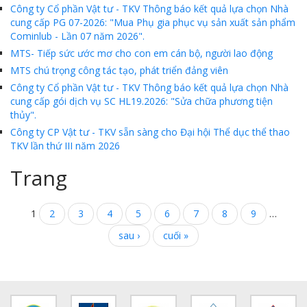
Công ty Cổ phần Vật tư - TKV Thông báo kết quả lựa chọn Nhà
cung cấp PG 07-2026: "Mua Phụ gia phục vụ sản xuất sản phẩm
MTS - ĐẢM BẢO CHẤT LƯỢNG VẬT TƯ NGÀNH MỎ
Cominlub - Lần 07 năm 2026".
MTS: 60 NĂM TIÊN PHONG KIẾN TẠO GIÁ TRỊ BỀN VỮNG
MTS- Tiếp sức ước mơ cho con em cán bộ, người lao động
MTS chú trọng công tác tạo, phát triển đảng viên
Video quy trình Bỏ phiếu Bầu cử sắp tới
Công ty Cổ phần Vật tư - TKV Thông báo kết quả lựa chọn Nhà
cung cấp gói dịch vụ SC HL19.2026: "Sửa chữa phương tiện
MTS: KHÁNH THÀNH CỬA HÀNG XĂNG DẦU CẨM PHẢ
thủy".
MTS: 5 NĂM - TỪ ĐẠI HỘI ĐẾN ĐẠI HỘI
Công ty CP Vật tư - TKV sẵn sàng cho Đại hội Thể dục thể thao
TKV lần thứ III năm 2026
Cách phòng chống covid-19 tại nơi làm việc
Trang
Sản phẩm dầu nhờn của Công ty CP Vật tư tạo ấn tượng tốt tại Lễ tổng kết
Cominlub: Dấu ấn 20 năm 12/11 (1997-2017)
1
2
3
4
5
6
7
8
9
…
MTS: Công nghệ hiện đại - Kết nối thông minh
sau ›
cuối »
Đồng hành vì sự phát triển lâu dài của MTS
MTS: Hưởng ứng tháng "An toàn-Vệ sinh lao động"