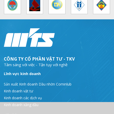
MTS: Sự kiện nổi bật trong tháng 3
Tuổi trẻ MTS: "Tâm sáng với việc, tận tụy với nghề" góp sức xây dựng công ty phát triển bền vững
Bình đẳng giới và các chính sách pháp luật lao động, BHXH luôn được quan tâm tại MTS
MTS tham dự Hội diễn Nghệ thuật quần chúng TKV năm 2016
COMINLUB - Thành công nhỏ vì một thông điệp lớn!
Nhà máy
CÔNG TY CỔ PHẦN VẬT TƯ - TKV
Tâm sáng với việc - Tận tụy với nghề
Lĩnh vực kinh doanh
Sản xuất Kinh doanh Dầu nhờn Cominlub
Kinh doanh vật tư
Kinh doanh các dịch vụ
Kinh doanh xăng dầu