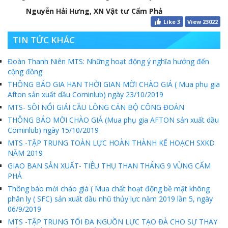
Nguyễn Hải Hưng, XN Vật tư Cẩm Phả
Like
3
View 23022
TIN TỨC KHÁC
Đoàn Thanh Niên MTS: Những hoạt động ý nghĩa hướng đến
cộng đồng
THÔNG BÁO GIA HẠN THỜI GIAN MỜI CHÀO GIÁ ( Mua phụ gia
Afton sản xuất dầu Cominlub) ngày 23/10/2019
MTS- SÔI NỔI GIẢI CẦU LÔNG CÁN BỘ CÔNG ĐOÀN
THÔNG BÁO MỜI CHÀO GIÁ (Mua phụ gia AFTON sản xuất dầu
Cominlub) ngày 15/10/2019
MTS -TẬP TRUNG TOÀN LỰC HOÀN THÀNH KẾ HOẠCH SXKD
NĂM 2019
GIAO BAN SẢN XUẤT- TIÊU THỤ THAN THÁNG 9 VÙNG CẨM
PHẢ
Thông báo mời chào giá ( Mua chất hoạt động bề mặt không
phân ly ( SFC) sản xuất dầu nhũ thủy lực năm 2019 lần 5, ngày
06/9/2019
MTS -TẬP TRUNG TỐI ĐA NGUỒN LỰC TẠO ĐÀ CHO SỰ THAY