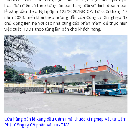
MTS -10 sự kiện nổi bật năm 2022
hóa đơn điện tử theo từng lần bán hàng đối với kinh doanh bán
lẻ xăng dầu theo Nghị định 123/2020/NĐ-CP. Từ cuối tháng 12
Bản tin số 358- Vinacomin news
năm 2023, triển khai theo hướng dẫn của Công ty, Xí nghiệp đã
chủ động liên hệ với các nhà cung cấp phần mềm để thực hiện
COMINLUB - TỰ HÀO CHẶNG ĐƯỜNG 25 NĂM
việc xuất HĐĐT theo từng lần bán cho khách hàng.
MTS - Gặp mặt cán bộ ngành than vùng Cẩm Phả
Công ty CP Vật tư TKV quyết liệt phòng chống dịch đảm bảo cung ứng vật tư
TKV đẩy mạnh lộ trình tái cơ cấu
MTS - GIỚI THIỆU SẢN PHẨM COMINLUB HFS
MTS - ĐẢM BẢO CHẤT LƯỢNG VẬT TƯ NGÀNH MỎ
MTS: 60 NĂM TIÊN PHONG KIẾN TẠO GIÁ TRỊ BỀN VỮNG
Video quy trình Bỏ phiếu Bầu cử sắp tới
MTS: KHÁNH THÀNH CỬA HÀNG XĂNG DẦU CẨM PHẢ
Cửa hàng bán lẻ xăng dầu Cẩm Phả, thuộc Xí nghiệp Vật tư Cẩm
Phả, Công ty Cổ phần Vật tư- TKV
MTS: 5 NĂM - TỪ ĐẠI HỘI ĐẾN ĐẠI HỘI