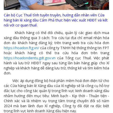
Cán bộ Cục Thuế tỉnh tuyên truyền, hướng dẫn nhân viên Cửa
hàng bán lẻ xăng dầu Cẩm Phả thực hiện việc xuất HĐĐT và kết
nối với cơ quan thuế.
Khách hàng có thể đối chiếu, quản lý các giao dịch mua
xăng dầu thông qua 3 cách: Tra cứu tại địa chỉ email nhận hóa
đơn do khách hàng đăng ký; trên trang web tra cứu hóa đơn
https://hoadon.ftg.vn/
của công ty TNHH hệ thống thông tin FPT
hoặc khách hàng có thể tra cứu hóa đơn trên trang
https://hoadondientu.gdt.gov.vn
của Tổng cục Thuế. Việc phát
hành và lưu trữ HÐÐT ngay sau từng lần bán hàng giúp cho Xí
nghiệp và khách hàng dễ dàng lưu trữ, thống kê và tìm kiếm hóa
đơn.
Việc áp dụng đồng bộ hoá phần mềm hoá đơn điện tử cho
các Cửa hàng bán lẻ Xăng dầu của Xí nghiệp sẽ là công cụ hỗ trợ
đắc lực cho công tác quản lý trong lĩnh vực kinh doanh xăng dầu
nhằm hướng đến mục tiêu: Minh bạch - Kịp thời - Thuận tiện -
Chính xác và là nhiệm vụ trọng tâm trong chuyển đổi số năm
2024 mà ban lãnh đạo Xí nghiệp, Công ty đã đặt ra đặc biệt
trong lĩnh vực kinh doanh Xăng dầu hiện nay.