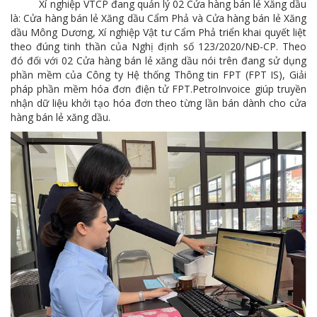
Xí nghiệp VTCP đang quản lý 02 Cửa hàng bán lẻ Xăng dầu
Cách phòng chống covid-19 tại nơi làm việc
là: Cửa hàng bán lẻ Xăng dầu Cẩm Phả và Cửa hàng bán lẻ Xăng
dầu Mông Dương, Xí nghiệp Vật tư Cẩm Phả triển khai quyết liệt
Sản phẩm dầu nhờn của Công ty CP Vật tư tạo ấn tượng tốt tại Lễ tổng kết
theo đúng tinh thần của Nghị định số 123/2020/NĐ-CP. Theo
đó đối với 02 Cửa hàng bán lẻ xăng dầu nói trên đang sử dụng
Cominlub: Dấu ấn 20 năm 12/11 (1997-2017)
phần mềm của Công ty Hệ thống Thông tin FPT (FPT IS), Giải
pháp phần mềm hóa đơn điện tử FPT.PetroInvoice giúp truyền
MTS: Công nghệ hiện đại - Kết nối thông minh
nhận dữ liệu khởi tạo hóa đơn theo từng lần bán dành cho cửa
hàng bán lẻ xăng dầu.
Đồng hành vì sự phát triển lâu dài của MTS
MTS: Hưởng ứng tháng "An toàn-Vệ sinh lao động"
MTS: Sự kiện nổi bật trong tháng 3
Tuổi trẻ MTS: "Tâm sáng với việc, tận tụy với nghề" góp sức xây dựng công ty phát triển bền vững
Bình đẳng giới và các chính sách pháp luật lao động, BHXH luôn được quan tâm tại MTS
MTS tham dự Hội diễn Nghệ thuật quần chúng TKV năm 2016
COMINLUB - Thành công nhỏ vì một thông điệp lớn!
Nhà máy