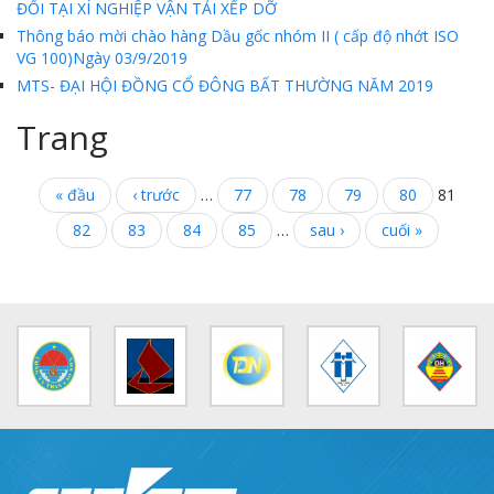
ĐỔI TẠI XÍ NGHIỆP VẬN TẢI XẾP DỠ
Thông báo mời chào hàng Dầu gốc nhóm II ( cấp độ nhớt ISO
VG 100)Ngày 03/9/2019
MTS- ĐẠI HỘI ĐỒNG CỔ ĐÔNG BẤT THƯỜNG NĂM 2019
Trang
« đầu
‹ trước
…
77
78
79
80
81
82
83
84
85
…
sau ›
cuối »