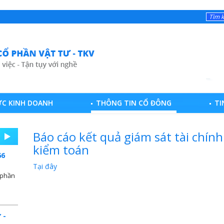
ỰC KINH DOANH
THÔNG TIN CỔ ĐÔNG
TI
Báo cáo kết quả giám sát tài chín
kiểm toán
66
Tại đây
 phần
 -