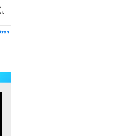
V
N...
trọn