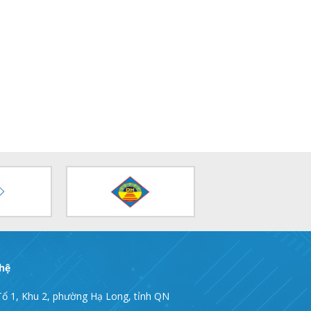
 hệ
Tổ 1, Khu 2, phường Hạ Long, tỉnh QN