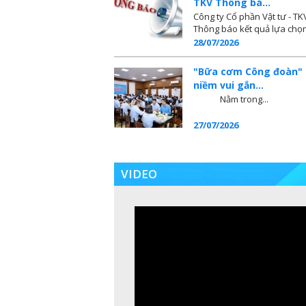
TKV Thông bá...
Công ty Cổ phần Vật tư - TK
Thông báo kết quả lựa chọn 
28/07/2026
"Bữa cơm Công đoàn" 
niềm vui gắn...
Nằm trong...
27/07/2026
VIDEO