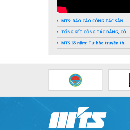
MTS: BÁO CÁO CÔNG TÁC SẢN XUẤT KINH DOANH 2025
TỔNG KẾT CÔNG TÁC ĐẢNG, CÔNG ĐOÀN, ĐOÀN THANH NIÊN 2025
MTS 65 năm: Tự hào truyền thống - Vững bước Tương lai
Dấu ấn MTS 2024
TKV- Niềm tự hào của ngành năng lượng Việt Nam
Báo cáo tổng kết hoạt động SXKD năm 2023
10 sự kiện tiêu biểu năm 2023
MTS -10 sự kiện nổi bật năm 2022
Bản tin số 358- Vinacomin news
COMINLUB - TỰ HÀO CHẶNG ĐƯỜNG 25 NĂM