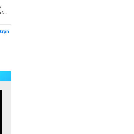
V
N...
trọn