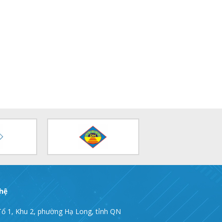
 hệ
Tổ 1, Khu 2, phường Hạ Long, tỉnh QN