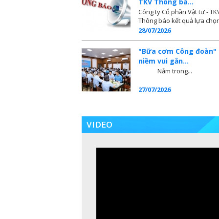
TKV Thông bá...
Công ty Cổ phần Vật tư - TK
Thông báo kết quả lựa chọn 
28/07/2026
"Bữa cơm Công đoàn" 
niềm vui gắn...
Nằm trong...
27/07/2026
VIDEO