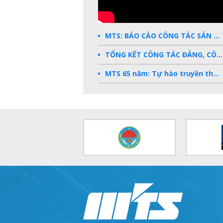
MTS: BÁO CÁO CÔNG TÁC SẢN XUẤT KINH DOANH 2025
TỔNG KẾT CÔNG TÁC ĐẢNG, CÔNG ĐOÀN, ĐOÀN THANH NIÊN 2025
MTS 65 năm: Tự hào truyền thống - Vững bước Tương lai
Dấu ấn MTS 2024
TKV- Niềm tự hào của ngành năng lượng Việt Nam
Báo cáo tổng kết hoạt động SXKD năm 2023
10 sự kiện tiêu biểu năm 2023
MTS -10 sự kiện nổi bật năm 2022
Bản tin số 358- Vinacomin news
COMINLUB - TỰ HÀO CHẶNG ĐƯỜNG 25 NĂM