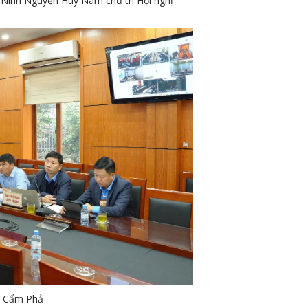
inh Nguyễn Huy Nam chủ trì Hội nghị
ng Cẩm Phả