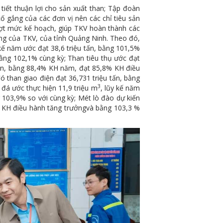
tiết thuận lợi cho sản xuất than; Tập đoàn
cố gắng của các đơn vị nên các chỉ tiêu sản
ượt mức kế hoạch, giúp TKV hoàn thành các
ởng của TKV, của tỉnh Quảng Ninh. Theo đó,
 kế năm ước đạt 38,6 triệu tấn, bằng 101,5%
ng 102,1% cùng kỳ; Than tiêu thụ ước đạt
 tấn, bằng 88,4% KH năm, đạt 85,8% KH điều
 than giao điện đạt 36,731 triệu tấn, bằng
3
đá ước thực hiện 11,9 triệu m
, lũy kế năm
103,9% so với cùng kỳ; Mét lò đào dự kiến
 KH điều hành tăng trưởngvà bằng 103,3 %