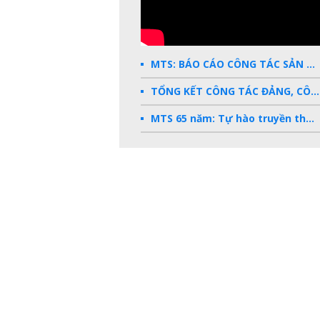
MTS: BÁO CÁO CÔNG TÁC SẢN XUẤT KINH DOANH 2025
TỔNG KẾT CÔNG TÁC ĐẢNG, CÔNG ĐOÀN, ĐOÀN THANH NIÊN 2025
MTS 65 năm: Tự hào truyền thống - Vững bước Tương lai
Dấu ấn MTS 2024
TKV- Niềm tự hào của ngành năng lượng Việt Nam
Báo cáo tổng kết hoạt động SXKD năm 2023
10 sự kiện tiêu biểu năm 2023
MTS -10 sự kiện nổi bật năm 2022
Bản tin số 358- Vinacomin news
COMINLUB - TỰ HÀO CHẶNG ĐƯỜNG 25 NĂM