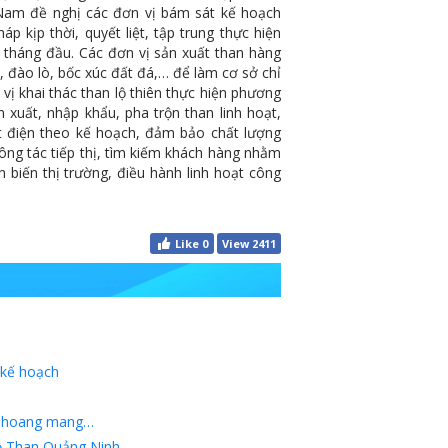
am đề nghị các đơn vị bám sát kế hoạch
p kịp thời, quyết liệt, tập trung thực hiện
tháng đầu. Các đơn vị sản xuất than hàng
ác, đào lò, bốc xúc đất đá,… để làm cơ sở chỉ
ị khai thác than lộ thiên thực hiện phương
 xuất, nhập khẩu, pha trộn than linh hoạt,
 điện theo kế hoạch, đảm bảo chất lượng
ông tác tiếp thị, tìm kiếm khách hàng nhằm
 biến thị trường, điều hành linh hoạt công
Like
0
View 2411
 kế hoạch
ợc hoang mang…
bộ Than Quảng Ninh