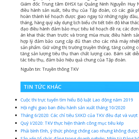
Giám đốc Trung tâm ĐHSX tại Quảng Ninh Nguyễn Huy N
điều hành sản xuất, tiêu thụ của Tập đoàn, có các giải phá
hoàn thành kế hoạch được giao ngay từ những ngày đầu, 
tháng, hàng quý xây dựng lịch biểu chi tiết tiến độ khai th
đạo điều hành đảm bảo mục tiêu kế hoạch đề ra; các đơn v
án khai thác than trước và trong mùa mưa; điều hành sản
hợp lý đảm bảo cung cấp đủ than cho các nhà máy nhiệt
sản phẩm. Giữ vững thị trường truyền thống, tăng cường c
tăng sản lượng tiêu thụ than chất lượng cao. Bám sát diễn
tác tiêu thụ, đảm bảo hiệu quả chung của Tập đoàn.
Nguồn tin: Truyền thông TKV
TIN TỨC KHÁC
Cuộc thi trực tuyến tìm hiểu Bộ luật Lao động năm 2019
Hội nghị giao ban điều hành sản xuất tháng 10/2020
Tháng 6/2020: Các chỉ tiêu SXKD của TKV đều đạt và vượt
Quý I/2020: TKV thực hiện thành công mục tiêu kép
Phải bình tĩnh, ý thức phòng chống cao nhưng không đư
Sắp xếp tổ chức đảng trong doanh nghiệp: Nhìn từ Đảng 