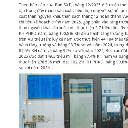
Theo báo cáo của Ban SXT, tháng 12/2025 điều kiện thời 
tập trung đẩy mạnh sản xuất, tiêu thụ cùng với sự nỗ lực 
xuất than nguyên khai, than sạch tháng 12 hoàn thành v
chỉ tiêu kế hoạch chính năm 2025, góp phần vào tăng trư
than nguyên khai sản xuất ước thực hiện 2,7 triệu tấn, lũy
KH PHKD năm, bằng 100,8% KH điều hành tăng trưởng; bằ
trên 4,3 triệu tấn; lũy kế năm ước thực hiện 44,184 triệu
hành tăng trưởng và bằng 93,7% so với năm 2024, trong đó
87,5% KH năm và bằng 92% so với năm 2024; Bốc xúc đất 
3
2025 ước đạt 149,3 triệu m
, bằng 97,4% KH năm và bằng 
thực hiện 278.595 mét, đạt 102,2% KH PHKD, bằng 99,8%
so với năm 2024…