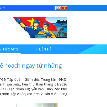
English
Tiếng
Việt
N TỨC MTS
LIÊN HỆ
kế hoạch ngay từ những
ó TGĐ Tập đoàn, Giám đốc Trung tâm ĐHSX
nh sản xuất, tiêu thụ than tháng 01/2026
Phó TGĐ Tập đoàn Nguyễn Văn Tuân; các Phó
 môn Tập đoàn; các đơn vị sản xuất, sàng