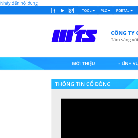
Nhảy đến nội dung
TOOL
PLC
PORTAL
GIỚI THIỆU
LĨNH V
THÔNG TIN CỔ ĐÔNG