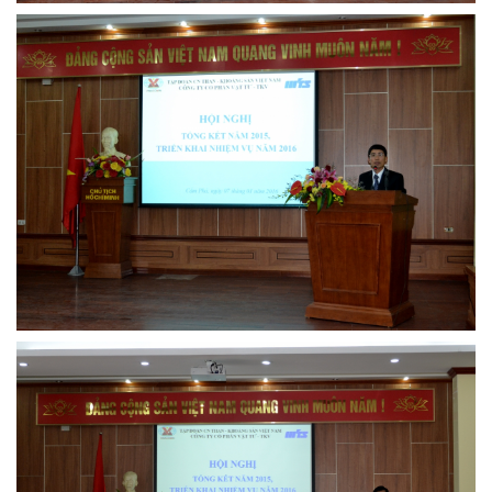
MTS: Sự kiện nổi bật trong tháng 3
Tuổi trẻ MTS: "Tâm sáng với việc, tận tụy với nghề" góp sức xây dựng công ty phát triển bền vững
Bình đẳng giới và các chính sách pháp luật lao động, BHXH luôn được quan tâm tại MTS
MTS tham dự Hội diễn Nghệ thuật quần chúng TKV năm 2016
COMINLUB - Thành công nhỏ vì một thông điệp lớn!
Nhà máy