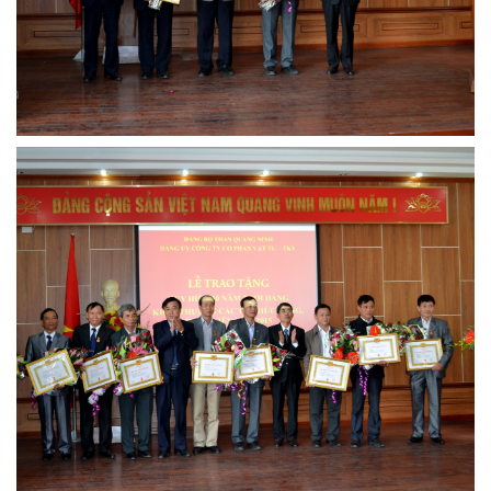
MTS - ĐẢM BẢO CHẤT LƯỢNG VẬT TƯ NGÀNH MỎ
MTS: 60 NĂM TIÊN PHONG KIẾN TẠO GIÁ TRỊ BỀN VỮNG
Video quy trình Bỏ phiếu Bầu cử sắp tới
MTS: KHÁNH THÀNH CỬA HÀNG XĂNG DẦU CẨM PHẢ
MTS: 5 NĂM - TỪ ĐẠI HỘI ĐẾN ĐẠI HỘI
Cách phòng chống covid-19 tại nơi làm việc
Sản phẩm dầu nhờn của Công ty CP Vật tư tạo ấn tượng tốt tại Lễ tổng kết
Cominlub: Dấu ấn 20 năm 12/11 (1997-2017)
MTS: Công nghệ hiện đại - Kết nối thông minh
Đồng hành vì sự phát triển lâu dài của MTS
MTS: Hưởng ứng tháng "An toàn-Vệ sinh lao động"