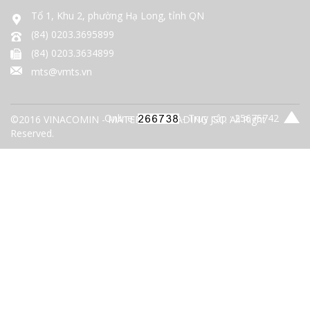
Tổ 1, Khu 2, phường Hạ Long, tỉnh QN
(84) 0203.3695899
(84) 0203.3634899
mts@vmts.vn
Online:
- Truy cập : 25675742
©2016 VINACOMIN - MATERIALS TRADING JSC. All Right
Reserved.