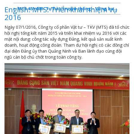
English: MTS: Triển khai nhiệm vụ
MTS 65 năm: Tự hào truyền thống - Vững bước Tương lai
2016
Dấu ấn MTS 2024
Ngày 07/1/2016, Công ty cổ phần Vật tư – TKV (MTS) đã tổ chức
TKV- Niềm tự hào của ngành năng lượng Việt Nam
hội nghị tổng kết năm 2015 và triển khai nhiệm vụ 2016 với các
mặt nội dung: công tác xây dựng Đảng, kết quả sản xuất kinh
Báo cáo tổng kết hoạt động SXKD năm 2023
doanh, hoạt động công đoàn. Tham dự hội nghị có các đồng chí
đại diện Đảng ủy than Quảng Ninh và Ban lãnh đạo cùng đội
10 sự kiện tiêu biểu năm 2023
ngũ cán bộ chủ chốt trong toàn công ty.
MTS -10 sự kiện nổi bật năm 2022
Bản tin số 358- Vinacomin news
COMINLUB - TỰ HÀO CHẶNG ĐƯỜNG 25 NĂM
MTS - Gặp mặt cán bộ ngành than vùng Cẩm Phả
Công ty CP Vật tư TKV quyết liệt phòng chống dịch đảm bảo cung ứng vật tư
TKV đẩy mạnh lộ trình tái cơ cấu
MTS - GIỚI THIỆU SẢN PHẨM COMINLUB HFS