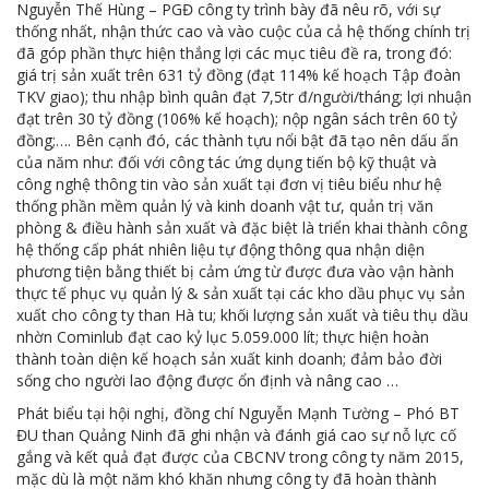
Nguyễn Thế Hùng – PGĐ công ty trình bày đã nêu rõ, với sự
thống nhất, nhận thức cao và vào cuộc của cả hệ thống chính trị
đã góp phần thực hiện thắng lợi các mục tiêu đề ra, trong đó:
giá trị sản xuất trên 631 tỷ đồng (đạt 114% kế hoạch Tập đoàn
TKV giao); thu nhập bình quân đạt 7,5tr đ/người/tháng; lợi nhuận
đạt trên 30 tỷ đồng (106% kế hoạch); nộp ngân sách trên 60 tỷ
đồng;…. Bên cạnh đó, các thành tựu nổi bật đã tạo nên dấu ấn
của năm như: đối với công tác ứng dụng tiến bộ kỹ thuật và
công nghệ thông tin vào sản xuất tại đơn vị tiêu biểu như hệ
thống phần mềm quản lý và kinh doanh vật tư, quản trị văn
phòng & điều hành sản xuất và đặc biệt là triển khai thành công
hệ thống cấp phát nhiên liệu tự động thông qua nhận diện
phương tiện bằng thiết bị cảm ứng từ được đưa vào vận hành
thực tế phục vụ quản lý & sản xuất tại các kho dầu phục vụ sản
xuất cho công ty than Hà tu; khối lượng sản xuất và tiêu thụ dầu
nhờn Cominlub đạt cao kỷ lục 5.059.000 lít; thực hiện hoàn
thành toàn diện kế hoạch sản xuất kinh doanh; đảm bảo đời
sống cho người lao động được ổn định và nâng cao …
Phát biểu tại hội nghị, đồng chí Nguyễn Mạnh Tường – Phó BT
ĐU than Quảng Ninh đã ghi nhận và đánh giá cao sự nỗ lực cố
gắng và kết quả đạt được của CBCNV trong công ty năm 2015,
mặc dù là một năm khó khăn nhưng công ty đã hoàn thành