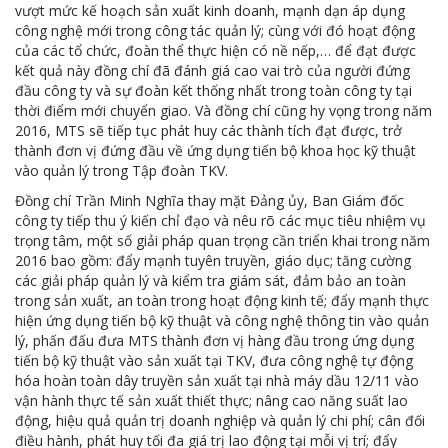
vượt mức kế hoạch sản xuất kinh doanh, mạnh dạn áp dụng
công nghệ mới trong công tác quản lý; cùng với đó hoạt động
của các tổ chức, đoàn thể thực hiện có nề nếp,… để đạt được
kết quả này đồng chí đã đánh giá cao vai trò của người đứng
đầu công ty và sự đoàn kết thống nhất trong toàn công ty tại
thời điểm mới chuyển giao. Và đồng chí cũng hy vọng trong năm
2016, MTS sẽ tiếp tục phát huy các thành tích đạt được, trở
thành đơn vị đứng đầu về ứng dụng tiến bộ khoa học kỹ thuật
vào quản lý trong Tập đoàn TKV.
Đồng chí Trần Minh Nghĩa thay mặt Đảng ủy, Ban Giám đốc
công ty tiếp thu ý kiến chỉ đạo và nêu rõ các mục tiêu nhiệm vụ
trọng tâm, một số giải pháp quan trọng cần triển khai trong năm
2016 bao gồm: đẩy mạnh tuyên truyền, giáo dục; tăng cường
các giải pháp quản lý và kiểm tra giám sát, đảm bảo an toàn
trong sản xuất, an toàn trong hoạt động kinh tế; đẩy mạnh thực
hiện ứng dụng tiến bộ kỹ thuật và công nghệ thông tin vào quản
lý, phấn đấu đưa MTS thành đơn vị hàng đầu trong ứng dụng
tiến bộ kỹ thuật vào sản xuất tại TKV, đưa công nghệ tự động
hóa hoàn toàn dây truyền sản xuất tại nhà máy dầu 12/11 vào
vận hành thực tế sản xuất thiết thực; nâng cao năng suất lao
động, hiệu quả quản trị doanh nghiệp và quản lý chi phí; cân đối
điều hành, phát huy tối đa giá trị lao động tại mỗi vị trí; đẩy