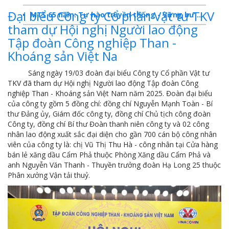
Đại biểu Công ty Cổ phần Vật tư TKV
MTS 65 năm: Tự hào truyền thống - Vững bước Tương lai
tham dự Hội nghị Người lao động
Dấu ấn MTS 2024
Tập đoàn Công nghiệp Than -
Khoáng sản Việt Na
TKV- Niềm tự hào của ngành năng lượng Việt Nam
Báo cáo tổng kết hoạt động SXKD năm 2023
Sáng ngày 19/03 đoàn đại biểu Công ty Cổ phần Vật tư
TKV đã tham dự Hội nghị Người lao động Tập đoàn Công
10 sự kiện tiêu biểu năm 2023
nghiệp Than - Khoáng sản Việt Nam năm 2025. Đoàn đại biểu
của công ty gồm 5 đồng chí: đồng chí Nguyễn Mạnh Toàn - Bí
MTS -10 sự kiện nổi bật năm 2022
thư Đảng ủy, Giám đốc công ty, đồng chí Chủ tịch công đoàn
Công ty, đồng chí Bí thư Đoàn thanh niên công ty và 02 công
Bản tin số 358- Vinacomin news
nhân lao động xuất sắc đại diện cho gần 700 cán bộ công nhân
viên của công ty là: chị Vũ Thị Thu Hà - công nhân tại Cửa hàng
COMINLUB - TỰ HÀO CHẶNG ĐƯỜNG 25 NĂM
bán lẻ xăng dầu Cẩm Phả thuộc Phòng Xăng dầu Cẩm Phả và
anh Nguyễn Văn Thanh - Thuyền trưởng đoàn Hạ Long 25 thuộc
MTS - Gặp mặt cán bộ ngành than vùng Cẩm Phả
Phân xưởng Vận tải thuỷ.
Công ty CP Vật tư TKV quyết liệt phòng chống dịch đảm bảo cung ứng vật tư
TKV đẩy mạnh lộ trình tái cơ cấu
MTS - GIỚI THIỆU SẢN PHẨM COMINLUB HFS