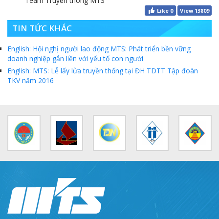
Team Truyền thông MTS
MTS: Sự kiện nổi bật trong tháng 3
Like
0
View 13809
Tuổi trẻ MTS: "Tâm sáng với việc, tận tụy với nghề" góp sức xây dựng công ty phát triển bền vững
TIN TỨC KHÁC
Bình đẳng giới và các chính sách pháp luật lao động, BHXH luôn được quan tâm tại MTS
English: Hội nghị người lao động MTS: Phát triển bền vững
doanh nghiệp gắn liền với yếu tố con người
MTS tham dự Hội diễn Nghệ thuật quần chúng TKV năm 2016
English: MTS: Lễ lấy lửa truyền thống tại ĐH TDTT Tập đoàn
COMINLUB - Thành công nhỏ vì một thông điệp lớn!
TKV năm 2016
Nhà máy