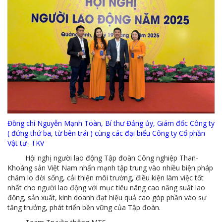
MTS - ĐẢM BẢO CHẤT LƯỢNG VẬT TƯ NGÀNH MỎ
MTS: 60 NĂM TIÊN PHONG KIẾN TẠO GIÁ TRỊ BỀN VỮNG
Video quy trình Bỏ phiếu Bầu cử sắp tới
MTS: KHÁNH THÀNH CỬA HÀNG XĂNG DẦU CẨM PHẢ
MTS: 5 NĂM - TỪ ĐẠI HỘI ĐẾN ĐẠI HỘI
Cách phòng chống covid-19 tại nơi làm việc
Đồng chí Nguyễn Mạnh Toàn, Bí thư Đảng ủy, Giám đốc Công ty
Sản phẩm dầu nhờn của Công ty CP Vật tư tạo ấn tượng tốt tại Lễ tổng kết
( đứng thứ ba, từ bên trái ) cùng các đại biểu Công ty Cổ phần
Vật tư- TKV
Cominlub: Dấu ấn 20 năm 12/11 (1997-2017)
Hội nghị người lao động Tập đoàn Công nghiệp Than-
Khoáng sản Việt Nam nhấn mạnh tập trung vào nhiều biện pháp
MTS: Công nghệ hiện đại - Kết nối thông minh
chăm lo đời sống, cải thiện môi trường, điều kiện làm việc tốt
nhất cho người lao động với mục tiêu nâng cao năng suất lao
Đồng hành vì sự phát triển lâu dài của MTS
động, sản xuất, kinh doanh đạt hiệu quả cao góp phần vào sự
MTS: Hưởng ứng tháng "An toàn-Vệ sinh lao động"
tăng trưởng, phát triển bền vững của Tập đoàn.